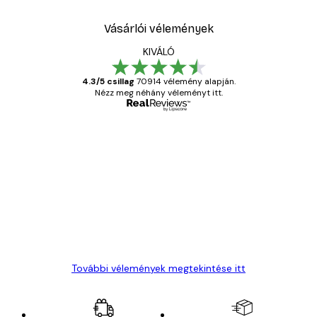
Vásárlói vélemények
KIVÁLÓ
4.3/5 csillag
70914 vélemény alapján.
Nézz meg néhány véleményt itt.
Ellenőrzött vásárló
Vásárlói
vélemények
Everything was OK!
13 máj.
Gábor P
További vélemények megtekintése itt