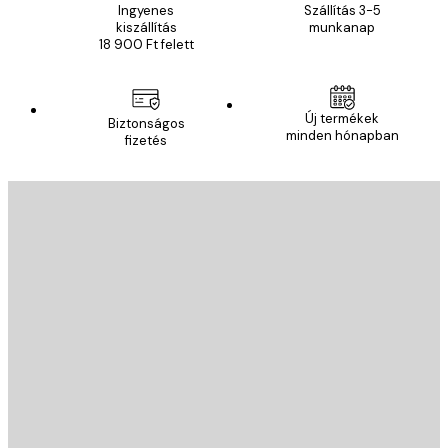
Ingyenes
Szállítás 3-5
kiszállítás
munkanap
18 900 Ft felett
Új termékek
Biztonságos
minden hónapban
fizetés
E-mail
KÜLDÉS
Áruház
Poster Store
Ügyfélszolgálat