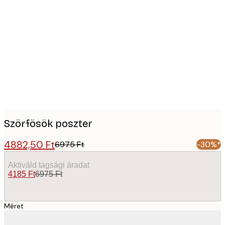
Product
images
Szörfösök poszter
4882,50 Ft
6975 Ft
-30%*
Aktiváld tagsági áradat
4185 Ft
6975 Ft
Méret