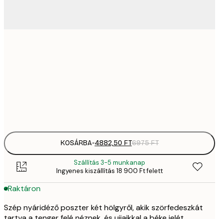
4882,
30x40 cm
6
82
50x70 cm
11 
Frame
options
KOSÁRBA
-
4882,50 FT
6975 FT
Szállítás 3-5 munkanap
Ingyenes kiszállítás 18 900 Ft felett
Raktáron
Szép nyáridéző poszter két hölgyről, akik szörfedeszkát
tartva a tenger felé néznek, és ujjaikkal a béke jelét