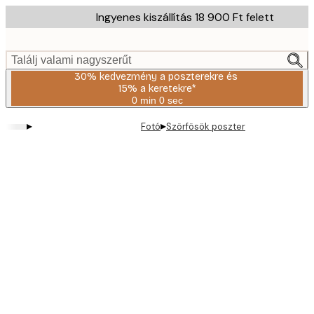
Skip
Ingyenes kiszállítás 18 900 Ft felett
to
main
content.
Találj valami nagyszerűt
30% kedvezmény a poszterekre és
15% a keretekre*
0 min
0 sec
Érvényes:
2026-
▸
▸
Fotó
Szörfösök poszter
08-
06