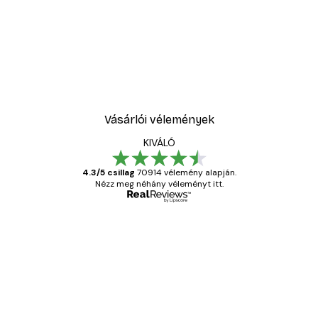
-30%*
ell No1 poszter
Sex and the City™ - Cosm
5416,60 Ft-tól
7738 Ft
Vásárlói vélemények
KIVÁLÓ
4.3/5 csillag
70914 vélemény alapján.
Nézz meg néhány véleményt itt.
Ellenőrzött vásárló
Vásárlói
vélemények
Everything was OK!
13 máj.