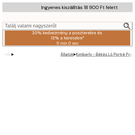
Skip
Ingyenes kiszállítás 18 900 Ft felett
to
main
content.
Találj valami nagyszerűt
30% kedvezmény a poszterekre és
15% a keretekre*
0 min
0 sec
Érvényes:
2026-
▸
▸
Állatok
Kimberly - Békés Ló Portré Posz
08-
06