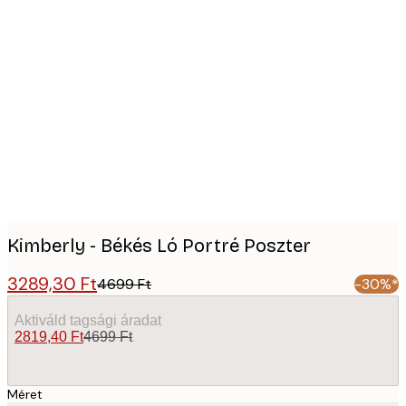
Product
images
Kimberly - Békés Ló Portré Poszter
3289,30 Ft
4699 Ft
-30%*
Aktiváld tagsági áradat
2819,40 Ft
4699 Ft
Méret