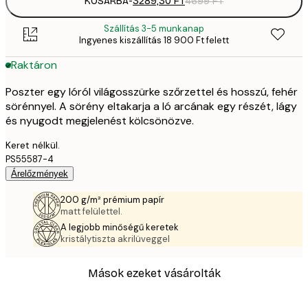
KOSÁRBA
-
3289,30 FT
4699 FT
Szállítás 3-5 munkanap
Ingyenes kiszállítás 18 900 Ft felett
Raktáron
Poszter egy lóról világosszürke szőrzettel és hosszú, fehér
sörénnyel. A sörény eltakarja a ló arcának egy részét, lágy
és nyugodt megjelenést kölcsönözve.
Keret nélkül.
PS55587-4
Árelőzmények
200 g/m² prémium papír
matt felülettel.
A legjobb minőségű keretek
kristálytiszta akrilüveggel
Mások ezeket vásárolták