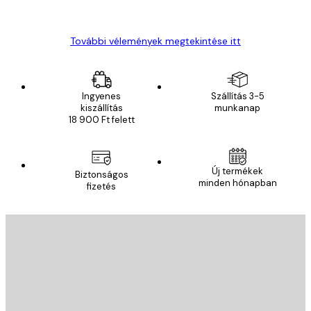
Gábor P
További vélemények megtekintése itt
Ingyenes
Szállítás 3-5
kiszállítás
munkanap
18 900 Ft felett
Új termékek
Biztonságos
minden hónapban
fizetés
E-mail
KÜLDÉS