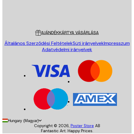
Áruház
Poster Store
Ügyfélszolgálat
AJÁNDÉKKÁRTYA VÁSÁRLÁSA
Általános Szerződési Feltételek
Süti irányelvek
Impresszum
Adatvédelmi irányelvek
Hungary (Magyar)
Copyright ©
2026
,
Poster Store
AB
Fantastic Art. Happy Prices.