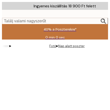
Skip
Ingyenes kiszállítás 18 900 Ft felett
to
main
content.
Találj valami nagyszerűt
40% a Poszterekre*
0 min
0 sec
Érvényes:
2026-
▸
▸
Fotó
Nap alatt poszter
08-
09