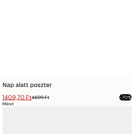
Product
images
Nap alatt poszter
1409,70 Ft
4699 Ft
-70%
Méret