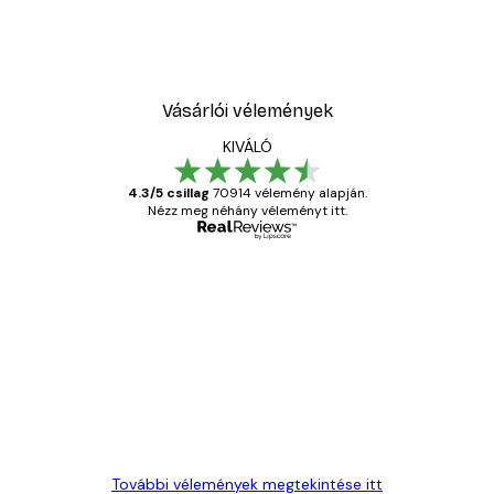
Vásárlói vélemények
KIVÁLÓ
4.3/5 csillag
70914 vélemény alapján.
Nézz meg néhány véleményt itt.
Ellenőrzött vásárló
Vásárlói
vélemények
Everything was OK!
13 máj.
Gábor P
További vélemények megtekintése itt