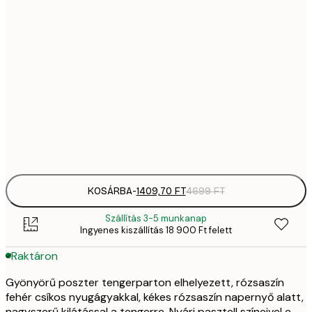
1409,
21x30 cm
4
2092,
30x40 cm
6
35
50x70 cm
11 
Frame
options
KOSÁRBA
-
1409,70 FT
4699 FT
Szállítás 3-5 munkanap
Ingyenes kiszállítás 18 900 Ft felett
Raktáron
Gyönyörű poszter tengerparton elhelyezett, rózsaszín
fehér csíkos nyugágyakkal, kékes rózsaszín napernyő alatt,
nagyszerű kilátással a tengerre. Nyári pasztell színeivel e