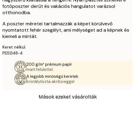
fotóposzter derűt és vakációs hangulatot varázsol
otthonodba.
A poszter méretei tartalmazzák a képet körülvevő
nyomtatott fehér szegélyt, ami mélységet ad a képnek és
kiemeli a mintát.
Keret nélkül.
PS51348-4
200 g/m² prémium papír
matt felülettel.
A legjobb minőségű keretek
kristálytiszta akrilüveggel
Mások ezeket vásárolták