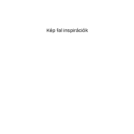
ó Poszter
Színes felhők poszter
1409,70 Ft-tól
4699 Ft
Kép fal inspirációk