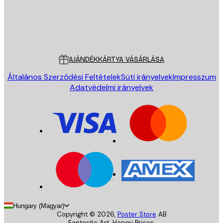
Áruház
Poster Store
Ügyfélszolgálat
AJÁNDÉKKÁRTYA VÁSÁRLÁSA
Általános Szerződési Feltételek
Süti irányelvek
Impresszum
Adatvédelmi irányelvek
Hungary (Magyar)
Copyright ©
2026
,
Poster Store
AB
Fantastic Art. Happy Prices.