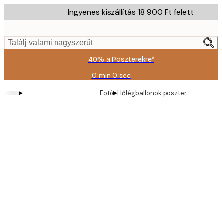
Skip
Ingyenes kiszállítás 18 900 Ft felett
to
main
content.
Találj valami nagyszerűt
40% a Poszterekre*
0 min
0 sec
Érvényes:
2026-
▸
▸
Fotó
Hőlégballonok poszter
08-
09