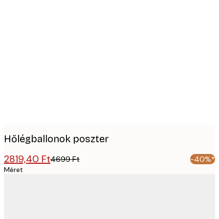
Product
images
Hőlégballonok poszter
2819,40 Ft
4699 Ft
-40%*
Méret