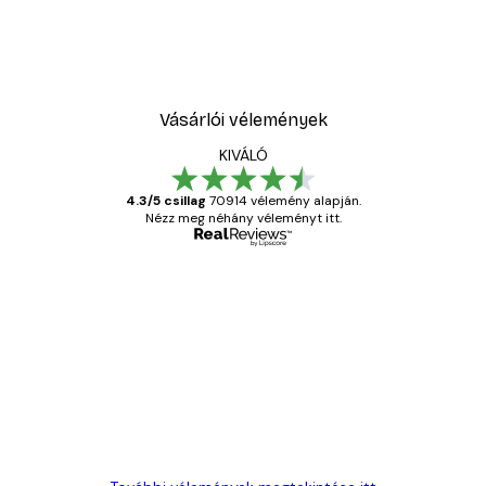
Vásárlói vélemények
KIVÁLÓ
4.3/5 csillag
70914 vélemény alapján.
Nézz meg néhány véleményt itt.
Ellenőrzött vásárló
Vásárlói
vélemények
Everything was OK!
13 máj.
Gábor P