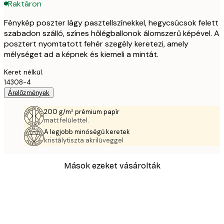
Raktáron
Fénykép poszter lágy pasztellszínekkel, hegycsúcsok felett
szabadon szálló, színes hőlégballonok álomszerű képével. A
posztert nyomtatott fehér szegély keretezi, amely
mélységet ad a képnek és kiemeli a mintát.
Keret nélkül.
14308-4
Árelőzmények
200 g/m² prémium papír
matt felülettel.
A legjobb minőségű keretek
kristálytiszta akrilüveggel
Mások ezeket vásárolták