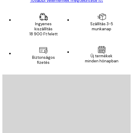
További vélemények megtekintése itt
Ingyenes
Szállítás 3-5
kiszállítás
munkanap
18 900 Ft felett
Új termékek
Biztonságos
minden hónapban
fizetés
E-mail
KÜLDÉS