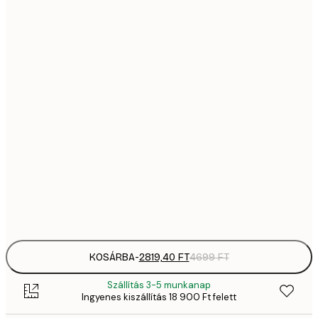
2819,
21x30 cm
4
41
30x40 cm
6
5558,
40x50 cm
9
5558,
50x50 cm
9
70
50x70 cm
11 
Frame
options
KOSÁRBA
-
2819,40 FT
4699 FT
Szállítás 3-5 munkanap
Ingyenes kiszállítás 18 900 Ft felett