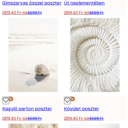
Gímszarvas ősszel poszter
Út naplementében
2819,40 Ft-tól
4699 Ft
2819,40 Ft-tól
4699 Ft
-40%*
-40%*
Kagyló parton poszter
Kövület poszter
2819,40 Ft-tól
4699 Ft
2819,40 Ft-tól
4699 Ft