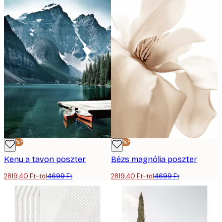
-40%*
-40%*
Kenu a tavon poszter
Bézs magnólia poszter
2819,40 Ft-tól
4699 Ft
2819,40 Ft-tól
4699 Ft