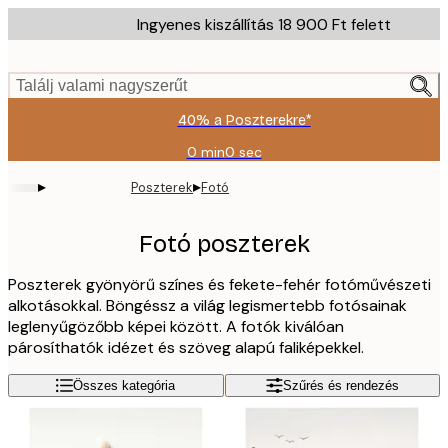
Skip
Ingyenes kiszállítás 18 900 Ft felett
to
main
content.
Találj valami nagyszerűt
40% a Poszterekre*
0 min
0 sec
Érvényes:
2026-
▸
▸
Poszterek
Fotó
08-
09
Fotó poszterek
Poszterek gyönyörű színes és fekete-fehér fotóművészeti
alkotásokkal. Böngéssz a világ legismertebb fotósainak
leglenyűgözőbb képei között. A fotók kiválóan
párosíthatók idézet és szöveg alapú faliképekkel.
Összes kategória
Szűrés és rendezés