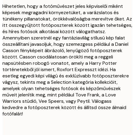
Hihetetlen, hogy a fotóművészet jeles képviselői miként
képesek megragadni környezetüket, a varázslatos és
tünékeny pillanatokat, örökkévalóságba merevítve őket. Az
itt összegyűjtött fotóposzterek között igazán tehetséges,
és híres fotósok alkotásai között válogathatsz.
Amennyiben szeretnél egy fantáziavilág stílusú kép falat
összeállítani javasoljuk, hogy szemezgess például a Daniel
Casson fényképeit ábrázoló, lenyűgöző fotóposzterek
között. Casson csodálatosan örökíti meg a reggeli
napsütésben robogó vonatot, amely a Harry Potter
történetekből jól ismert, Roxfort Expresszt idézi. Ha
esetleg egyedi képi világú és exklúzívabb fotóposzterekre
vágysz, tekints meg a Selection kategória kollekcióit,
amelyek olyan tehetséges fotósok és képzőművészek
műveit jelenítik meg, mint például Tove Frank, a Love
Warriors stúdió, Vee Speers, vagy Peytil. Válogass
kedvedre a fotóposzterek között és állítsd össze álmaid
fotófalát!