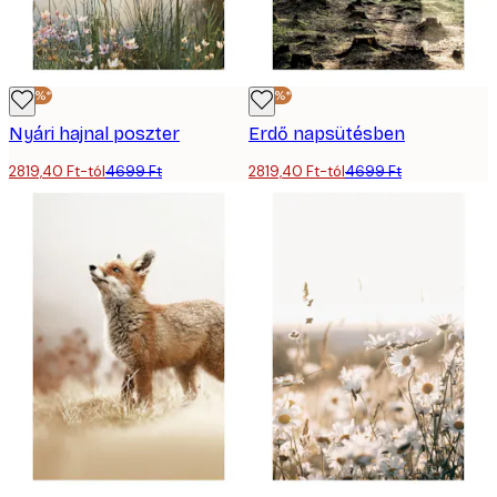
-40%*
-40%*
Nyári hajnal poszter
Erdő napsütésben
2819,40 Ft-tól
4699 Ft
2819,40 Ft-tól
4699 Ft