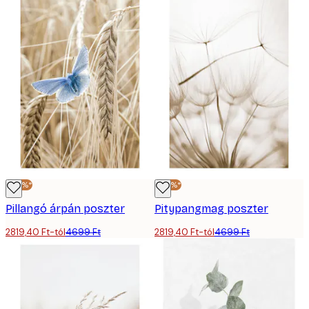
-40%*
-40%*
Pillangó árpán poszter
Pitypangmag poszter
2819,40 Ft-tól
4699 Ft
2819,40 Ft-tól
4699 Ft