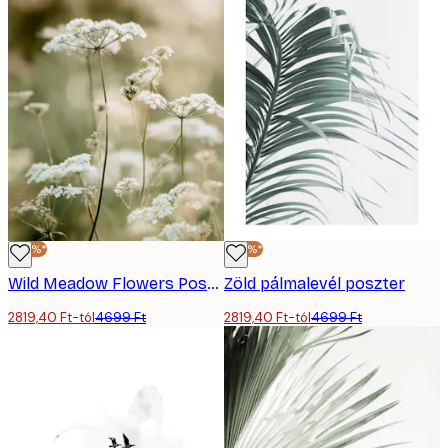
-40%*
-40%*
Wild Meadow Flowers Poster
Zöld pálmalevél poszter
2819,40 Ft-tól
4699 Ft
2819,40 Ft-tól
4699 Ft