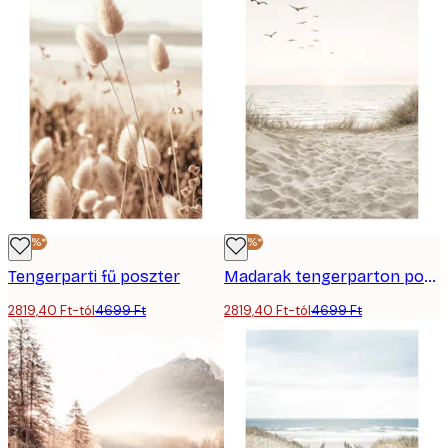
-40%*
-40%*
Tengerparti fű poszter
Madarak tengerparton poszter
2819,40 Ft-tól
4699 Ft
2819,40 Ft-tól
4699 Ft