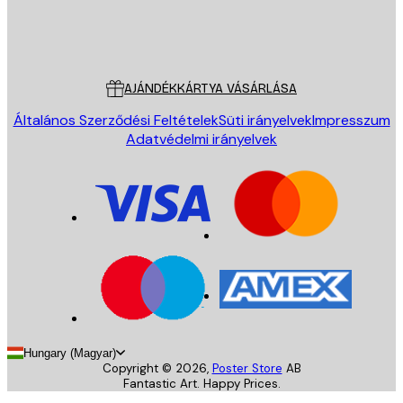
Áruház
Poster Store
Ügyfélszolgálat
AJÁNDÉKKÁRTYA VÁSÁRLÁSA
Általános Szerződési Feltételek
Süti irányelvek
Impresszum
Adatvédelmi irányelvek
Hungary (Magyar)
Copyright ©
2026
,
Poster Store
AB
Fantastic Art. Happy Prices.