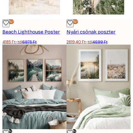
-40%*
-40%*
Beach Lighthouse Poster
Nyári csónak poszter
4185 Ft-tól
6975 Ft
2819,40 Ft-tól
4699 Ft
-50%
-50%