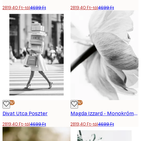
2819,40 Ft-tól
4699 Ft
2819,40 Ft-tól
4699 Ft
-40%*
-40%*
Divat Utca Poszter
Magda Izzard - Monokróm Szirom Grácia Poszter
2819,40 Ft-tól
4699 Ft
2819,40 Ft-tól
4699 Ft