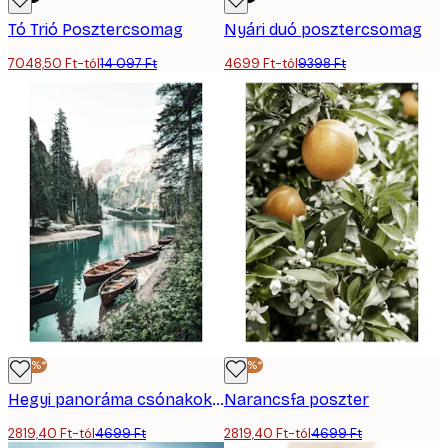
Tó Trió Posztercsomag
Nyári duó posztercsomag
7048,50 Ft-tól
14 097 Ft
4699 Ft-tól
9398 Ft
-40%*
-40%*
Hegyi panoráma csónakokkal poszter
Narancsfa poszter
2819,40 Ft-tól
4699 Ft
2819,40 Ft-tól
4699 Ft