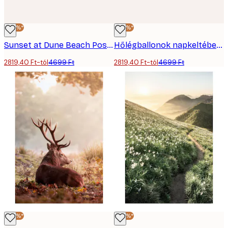
-40%*
-40%*
Sunset at Dune Beach Poster
Hőlégballonok napkeltében poszter
2819,40 Ft-tól
4699 Ft
2819,40 Ft-tól
4699 Ft
-40%*
-40%*