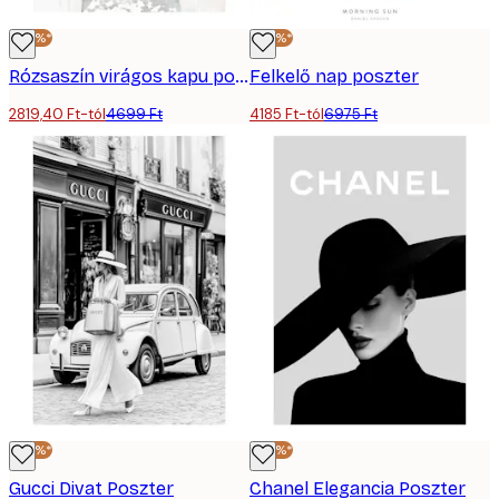
-40%*
-40%*
Rózsaszín virágos kapu poszter
Felkelő nap poszter
2819,40 Ft-tól
4699 Ft
4185 Ft-tól
6975 Ft
-40%*
-40%*
Gucci Divat Poszter
Chanel Elegancia Poszter