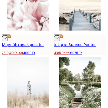
-40%*
-40%*
Magnólia ágak poszter
Jetty at Sunrise Poster
2819,40 Ft-tól
4699 Ft
4185 Ft-tól
6975 Ft