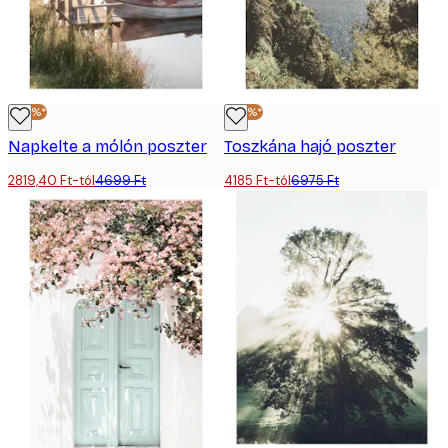
-40%*
-40%*
Napkelte a mólón poszter
Toszkána hajó poszter
2819,40 Ft-tól
4699 Ft
4185 Ft-tól
6975 Ft