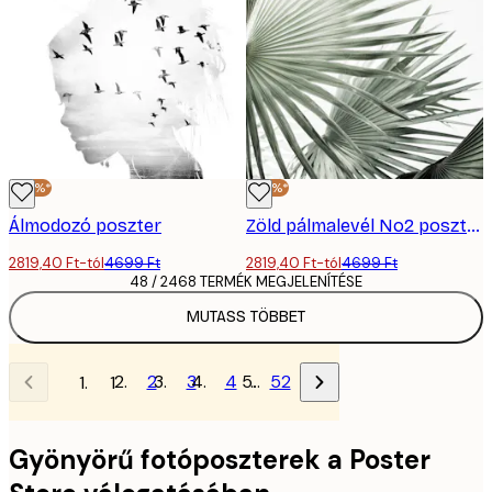
-40%*
-40%*
Álmodozó poszter
Zöld pálmalevél No2 poszter
2819,40 Ft-tól
4699 Ft
2819,40 Ft-tól
4699 Ft
48 / 2468 TERMÉK MEGJELENÍTÉSE
MUTASS TÖBBET
2
3
4
…
52
1
Gyönyörű fotóposzterek a Poster