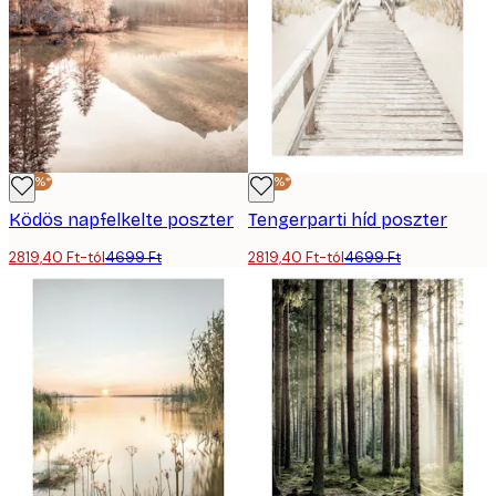
-40%*
-40%*
Ködös napfelkelte poszter
Tengerparti híd poszter
2819,40 Ft-tól
4699 Ft
2819,40 Ft-tól
4699 Ft