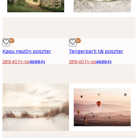
-40%*
-40%*
Kapu mezőn poszter
Tengerparti táj poszter
2819,40 Ft-tól
4699 Ft
2819,40 Ft-tól
4699 Ft