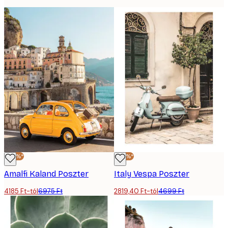
-40%*
-40%*
Amalfi Kaland Poszter
Italy Vespa Poszter
4185 Ft-tól
6975 Ft
2819,40 Ft-tól
4699 Ft