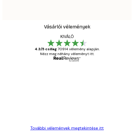
Vásárlói vélemények
KIVÁLÓ
4.3/5 csillag
70914 vélemény alapján.
Nézz meg néhány véleményt itt.
Ellenőrzött vásárló
Vásárlói
vélemények
Everything was OK!
13 máj.
Gábor P
További vélemények megtekintése itt