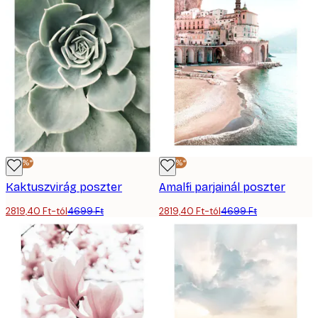
-40%*
-40%*
Kaktuszvirág poszter
Amalfi parjainál poszter
2819,40 Ft-tól
4699 Ft
2819,40 Ft-tól
4699 Ft