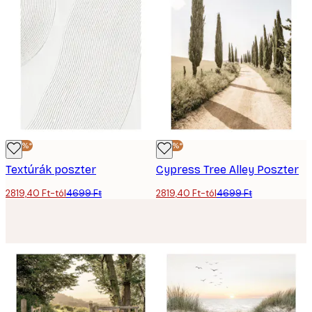
-40%*
-40%*
Textúrák poszter
Cypress Tree Alley Poszter
2819,40 Ft-tól
4699 Ft
2819,40 Ft-tól
4699 Ft