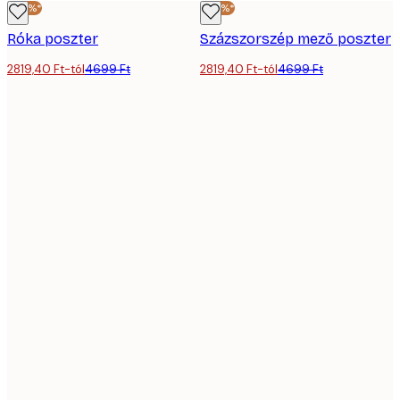
-40%*
-40%*
Róka poszter
Százszorszép mező poszter
2819,40 Ft-tól
4699 Ft
2819,40 Ft-tól
4699 Ft