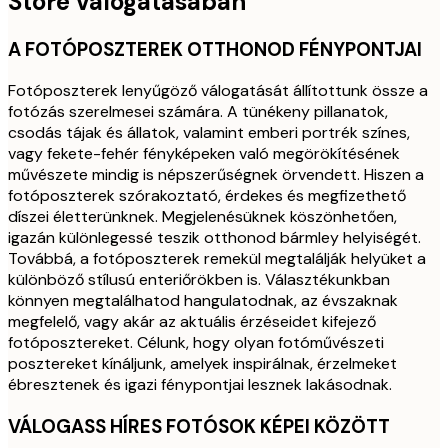
Store válogatásában
A FOTÓPOSZTEREK OTTHONOD FÉNYPONTJAI
Fotóposzterek lenyűgöző válogatását állítottunk össze a
fotózás szerelmesei számára. A tünékeny pillanatok,
csodás tájak és állatok, valamint emberi portrék színes,
vagy fekete-fehér fényképeken való megörökítésének
művészete mindig is népszerűségnek örvendett. Hiszen a
fotóposzterek szórakoztató, érdekes és megfizethető
díszei életterünknek. Megjelenésüknek köszönhetően,
igazán különlegessé teszik otthonod bármley helyiségét.
Továbbá, a fotóposzterek remekül megtalálják helyüket a
különböző stílusú enteriőrökben is. Választékunkban
könnyen megtalálhatod hangulatodnak, az évszaknak
megfelelő, vagy akár az aktuális érzéseidet kifejező
fotóposztereket. Célunk, hogy olyan fotóművészeti
posztereket kínáljunk, amelyek inspirálnak, érzelmeket
ébresztenek és igazi fénypontjai lesznek lakásodnak.
VÁLOGASS HÍRES FOTÓSOK KÉPEI KÖZÖTT