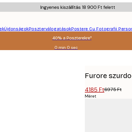
Ingyenes kiszállítás 18 900 Ft felett
ek
Újdonságok
Poszterválogatások
Postere Cu Fotografii Perso
40% a Poszterekre*
0 min
0 sec
Érvényes:
2026-
08-
09
Furore szurdo
4185 Ft
6975 Ft
Méret