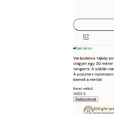
Frame
30x40 cm
options
50x70 cm
Raktáron
Varázslatos tájkép po
völgyet egy 30 méter m
tengerre. A sziklán n
A posztert nyomtatott
kiemeli a mintát.
Keret nélkül.
14323-5
Árelőzmények
200 g/m² pr
matt felülette