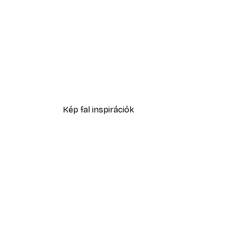
-70%
Ásvány-textúra poszter
1409,70 Ft-tól
4699 Ft
Kép fal inspirációk