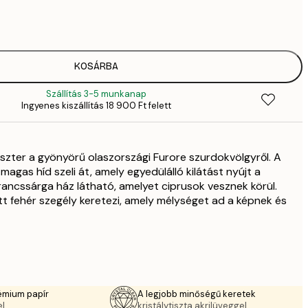
41
6
70
11 
KOSÁRBA
Szállítás 3-5 munkanap
Ingyenes kiszállítás 18 900 Ft felett
szter a gyönyörű olaszországi Furore szurdokvölgyről. A
agas híd szeli át, amely egyedülálló kilátást nyújt a
arancssárga ház látható, amelyet ciprusok vesznek körül.
 fehér szegély keretezi, amely mélységet ad a képnek és
émium papír
A legjobb minőségű keretek
l.
kristálytiszta akrilüveggel