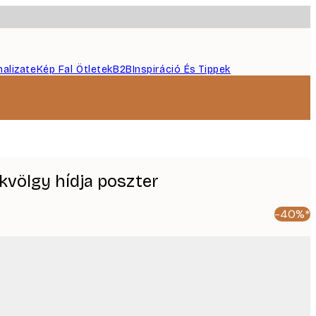
nalizate
Kép Fal Ötletek
B2B
Inspiráció És Tippek
kvölgy hídja poszter
-40%*