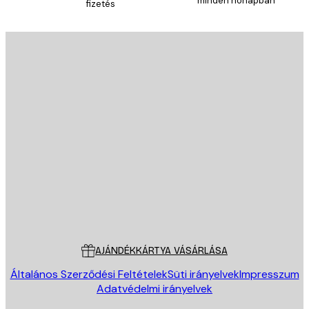
minden hónapban
fizetés
E-mail
KÜLDÉS
Áruház
Poster Store
Ügyfélszolgálat
AJÁNDÉKKÁRTYA VÁSÁRLÁSA
Általános Szerződési Feltételek
Süti irányelvek
Impresszum
Adatvédelmi irányelvek