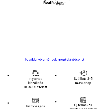
Ellenőrzött vásárló
Vásárlói
vélemények
Everything was OK!
13 máj.
Gábor P
További vélemények megtekintése itt
Ingyenes
Szállítás 3-5
kiszállítás
munkanap
18 900 Ft felett
Új termékek
Biztonságos