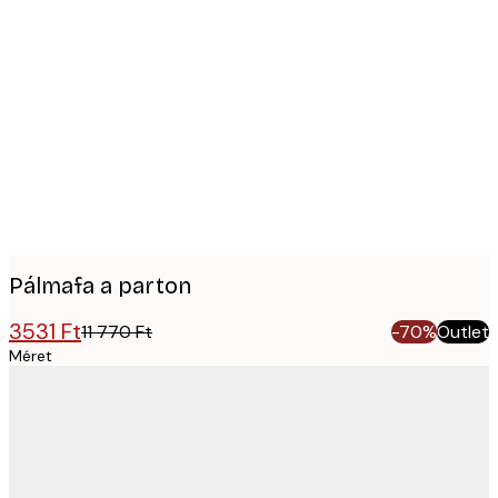
Product
images
Pálmafa a parton
3531 Ft
11 770 Ft
-70%
Outlet
Méret