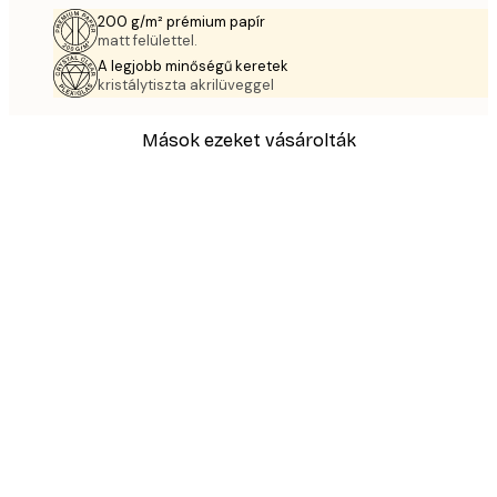
200 g/m² prémium papír
matt felülettel.
A legjobb minőségű keretek
kristálytiszta akrilüveggel
Mások ezeket vásárolták