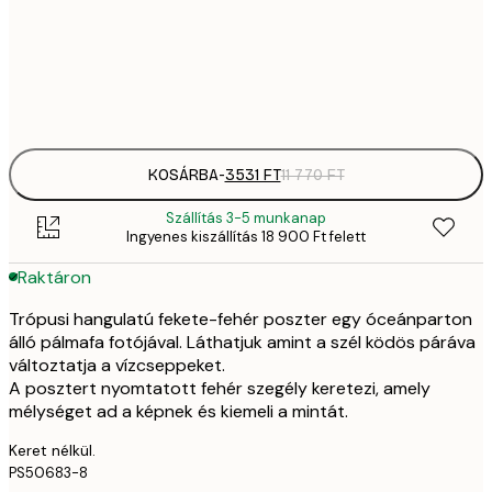
35
50x70 cm
11 
Frame
options
KOSÁRBA
-
3531 FT
11 770 FT
Szállítás 3-5 munkanap
Ingyenes kiszállítás 18 900 Ft felett
Raktáron
Trópusi hangulatú fekete-fehér poszter egy óceánparton
álló pálmafa fotójával. Láthatjuk amint a szél ködös páráva
változtatja a vízcseppeket.
A posztert nyomtatott fehér szegély keretezi, amely
mélységet ad a képnek és kiemeli a mintát.
Keret nélkül.
PS50683-8