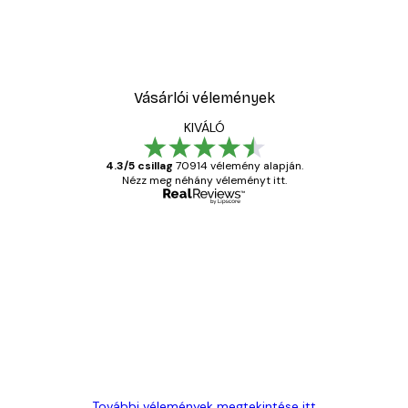
Vásárlói vélemények
KIVÁLÓ
4.3/5 csillag
70914 vélemény alapján.
Nézz meg néhány véleményt itt.
Ellenőrzött vásárló
Vásárlói
vélemények
Everything was OK!
13 máj.
Gábor P
További vélemények megtekintése itt