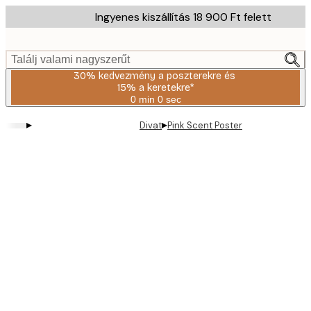
Skip
Ingyenes kiszállítás 18 900 Ft felett
to
main
content.
Találj valami nagyszerűt
30% kedvezmény a poszterekre és
15% a keretekre*
0 min
0 sec
Érvényes:
2026-
▸
▸
Divat
Pink Scent Poster
08-
06