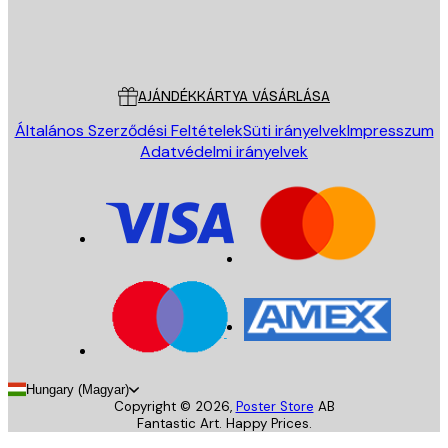
Áruház
Poster Store
Ügyfélszolgálat
AJÁNDÉKKÁRTYA VÁSÁRLÁSA
Általános Szerződési Feltételek
Süti irányelvek
Impresszum
Adatvédelmi irányelvek
Hungary (Magyar)
Copyright ©
2026
,
Poster Store
AB
Fantastic Art. Happy Prices.