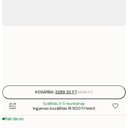
3289,
21x30 cm
4
4882,
30x40 cm
6
Frame
options
KOSÁRBA
-
3289,30 FT
4699 FT
Szállítás 3-5 munkanap
Ingyenes kiszállítás 18 900 Ft felett
Raktáron