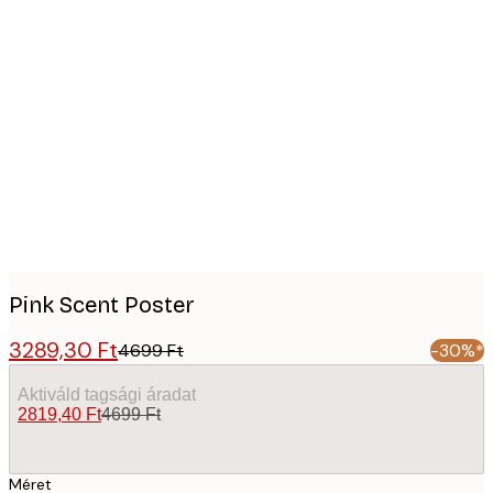
Product
images
Pink Scent Poster
3289,30 Ft
4699 Ft
-30%*
Aktiváld tagsági áradat
2819,40 Ft
4699 Ft
Méret