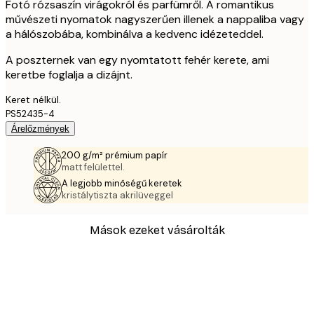
Fotó rózsaszín virágokról és parfümről. A romantikus
művészeti nyomatok nagyszerűen illenek a nappaliba vagy
a hálószobába, kombinálva a kedvenc idézeteddel.
A poszternek van egy nyomtatott fehér kerete, ami
keretbe foglalja a dizájnt.
Keret nélkül.
PS52435-4
Árelőzmények
200 g/m² prémium papír
matt felülettel.
A legjobb minőségű keretek
kristálytiszta akrilüveggel
Mások ezeket vásárolták