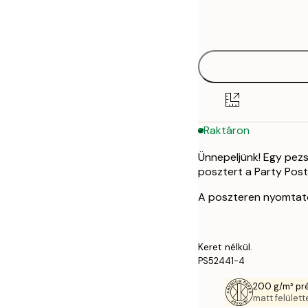
Frame
21x30 cm
options
30x40 cm
50x70 cm
Raktáron
Ünnepeljünk! Egy pezs
posztert a Party Post
A poszteren nyomtatot
Keret nélkül.
PS52441-4
200 g/m² pr
matt felülette