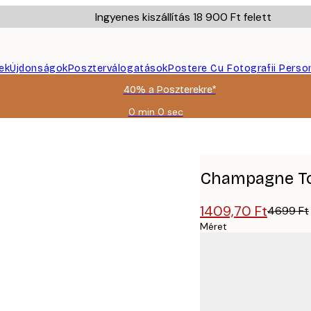
Ingyenes kiszállítás 18 900 Ft felett
ek
Újdonságok
Poszterválogatások
Postere Cu Fotografii Perso
40% a Poszterekre*
0 min
0 sec
Érvényes:
2026-
08-
09
Champagne To
1409,70 Ft
4699 Ft
Méret