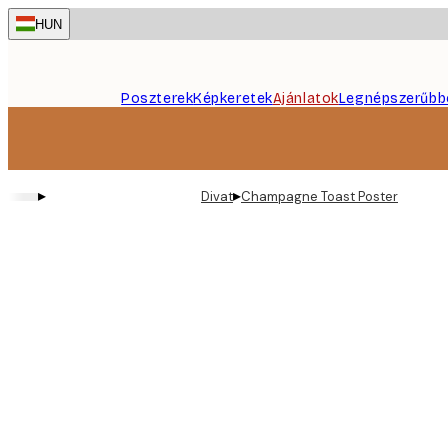
Skip
HUN
to
main
content.
Poszterek
Képkeretek
Ajánlatok
Legnépszerűbb
▸
▸
Divat
Champagne Toast Poster