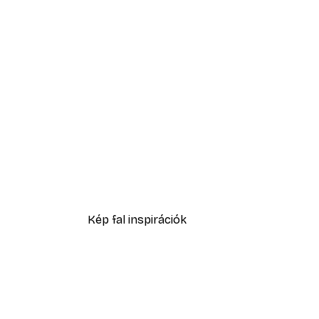
-40%*
Daruk az esőerdőben poszter
4185 Ft-tól
6975 Ft
Kép fal inspirációk