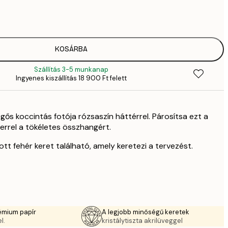
1409,
4
2092,
6
35
KOSÁRBA
11 
Szállítás 3-5 munkanap
Ingyenes kiszállítás 18 900 Ft felett
gős koccintás fotója rózsaszín háttérrel. Párosítsa ezt a
errel a tökéletes összhangért.
t fehér keret található, amely keretezi a tervezést.
émium papír
A legjobb minőségű keretek
l.
kristálytiszta akrilüveggel