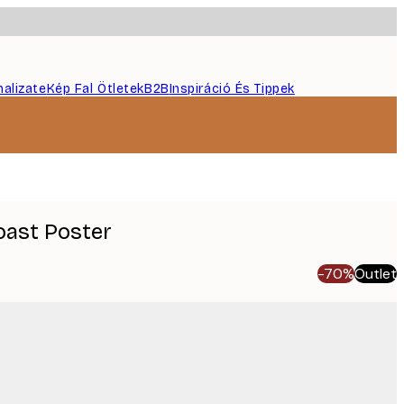
nalizate
Kép Fal Ötletek
B2B
Inspiráció És Tippek
ast Poster
-70%
Outlet