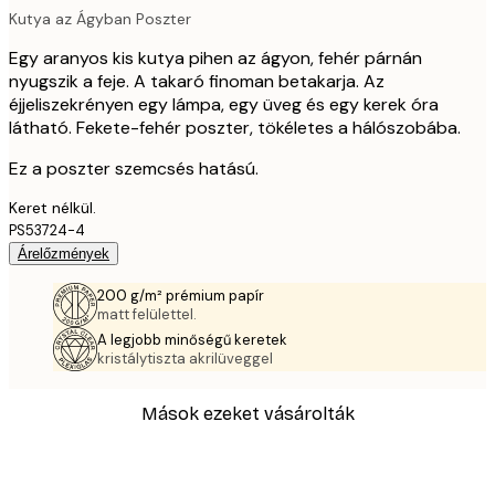
Kutya az Ágyban Poszter
Egy aranyos kis kutya pihen az ágyon, fehér párnán
nyugszik a feje. A takaró finoman betakarja. Az
éjjeliszekrényen egy lámpa, egy üveg és egy kerek óra
látható. Fekete-fehér poszter, tökéletes a hálószobába.
Ez a poszter szemcsés hatású.
Keret nélkül.
PS53724-4
Árelőzmények
200 g/m² prémium papír
matt felülettel.
A legjobb minőségű keretek
kristálytiszta akrilüveggel
Mások ezeket vásárolták