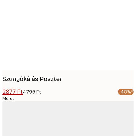
Product
images
Szunyókálás Poszter
2877 Ft
4795 Ft
-40%*
Méret