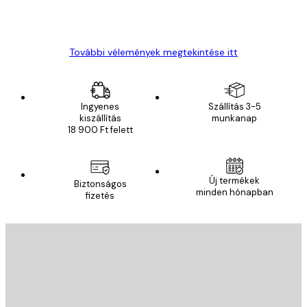
13 máj.
Gábor P
További vélemények megtekintése itt
Ingyenes
Szállítás 3-5
kiszállítás
munkanap
18 900 Ft felett
Új termékek
Biztonságos
minden hónapban
fizetés
E-mail