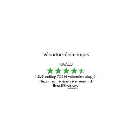
Vásárlói vélemények
KIVÁLÓ
4.3/5 csillag
70914 vélemény alapján.
Nézz meg néhány véleményt itt.
Ellenőrzött vásárló
Vásárlói
vélemények
Everything was OK!