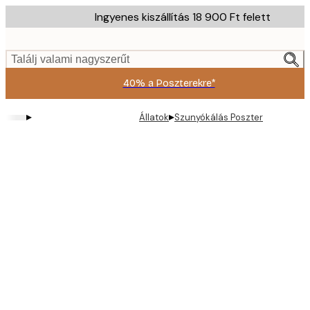
Skip
Ingyenes kiszállítás 18 900 Ft felett
to
main
content.
Találj valami nagyszerűt
40% a Poszterekre*
▸
▸
Állatok
Szunyókálás Poszter