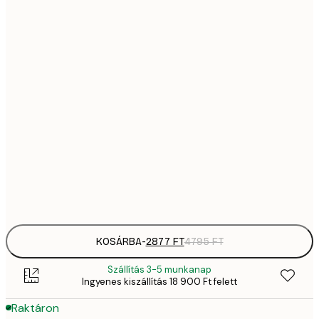
28
21x30 cm
4
4642,
30x40 cm
7
5885,
40x50 cm
9
8370,
50x70 cm
13 
12 752,
70x100 cm
21 
Frame
options
KOSÁRBA
-
2877 FT
4795 FT
Szállítás 3-5 munkanap
Ingyenes kiszállítás 18 900 Ft felett
Raktáron