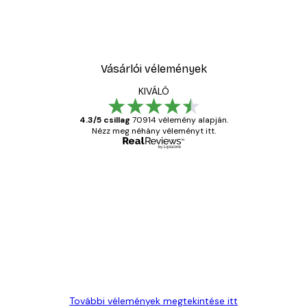
Vásárlói vélemények
KIVÁLÓ
4.3/5 csillag
70914 vélemény alapján.
Nézz meg néhány véleményt itt.
Ellenőrzött vásárló
Vásárlói
vélemények
Everything was OK!
13 máj.
Gábor P
További vélemények megtekintése itt