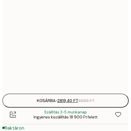
2819,
21x30 cm
4
41
30x40 cm
6
5558,
40x50 cm
9
70
50x70 cm
11 
10 7
70x100 cm
17 
Frame
options
KOSÁRBA
-
2819,40 FT
4699 FT
Szállítás 3-5 munkanap
Ingyenes kiszállítás 18 900 Ft felett
Raktáron