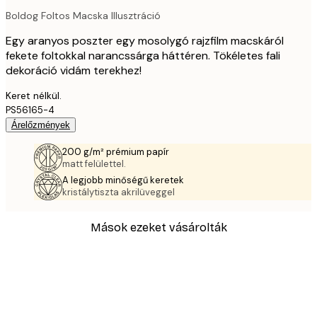
Boldog Foltos Macska Illusztráció
Egy aranyos poszter egy mosolygó rajzfilm macskáról
fekete foltokkal narancssárga háttéren. Tökéletes fali
dekoráció vidám terekhez!
Keret nélkül.
PS56165-4
Árelőzmények
200 g/m² prémium papír
matt felülettel.
A legjobb minőségű keretek
kristálytiszta akrilüveggel
Mások ezeket vásárolták