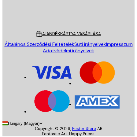
Áruház
Poster Store
Ügyfélszolgálat
AJÁNDÉKKÁRTYA VÁSÁRLÁSA
Általános Szerződési Feltételek
Süti irányelvek
Impresszum
Adatvédelmi irányelvek
Hungary (Magyar)
Copyright ©
2026
,
Poster Store
AB
Fantastic Art. Happy Prices.