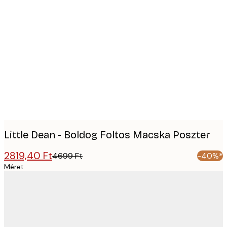
Product
images
Little Dean - Boldog Foltos Macska Poszter
2819,40 Ft
4699 Ft
-40%*
Méret