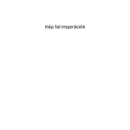
Absztrakt kék akvarell N
2819,40 Ft-tól
4699 Ft
Kép fal inspirációk