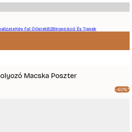
nalizate
Kép Fal Ötletek
B2B
Inspiráció És Tippek
ikolyozó Macska Poszter
-40%*