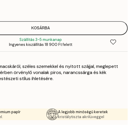
2819,
4
41
6
5558,
KOSÁRBA
9
Szállítás 3-5 munkanap
5558,
Ingyenes kiszállítás 18 900 Ft felett
9
70
11 
acskáról, széles szemekkel és nyitott szájjal, meglepett
10 7
17 
ttérben örvénylő vonalak piros, narancssárga és kék
stészeti stílus ihletésére.
émium papír
A legjobb minőségű keretek
l.
kristálytiszta akrilüveggel