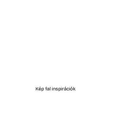
-40%*
Ginkgo Textúra Poszter
4185 Ft-tól
6975 Ft
Kép fal inspirációk