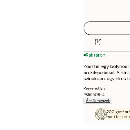
Frame
21x30 cm
options
30x40 cm
40x50 cm
50x50 cm
Raktáron
50x70 cm
Poszter egy bolyhos m
70x100 cm
arckifejezéssel. A há
színekben, egy híres fe
Keret nélkül.
PS55508-4
Árelőzmények
200 g/m² pr
matt felülette