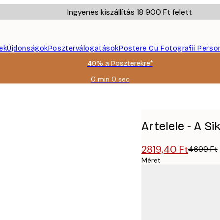
Ingyenes kiszállítás 18 900 Ft felett
ek
Újdonságok
Poszterválogatások
Postere Cu Fotografii Perso
40% a Poszterekre*
0 min
0 sec
Érvényes:
2026-
08-
09
Artelele - A S
2819,40 Ft
4699 Ft
Méret