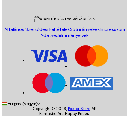
Poster Store
Ügyfélszolgálat
AJÁNDÉKKÁRTYA VÁSÁRLÁSA
Általános Szerződési Feltételek
Süti irányelvek
Impresszum
Adatvédelmi irányelvek
Hungary (Magyar)
Copyright ©
2026
,
Poster Store
AB
Fantastic Art. Happy Prices.