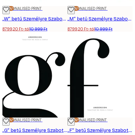
-20%*
PERSONALISED PRINT
-20%*
PERSONALISED PRINT
„W” betű Személyre Szabott Poszter
„M” betű Személyre Szabott Poszter
8799,20 Ft-tól
10 999 Ft
8799,20 Ft-tól
10 999 Ft
-20%*
PERSONALISED PRINT
-20%*
PERSONALISED PRINT
„G” betű Személyre Szabott Poszter
„F” betű Személyre Szabott Poszter