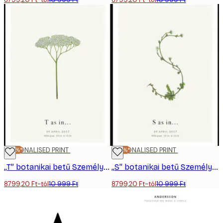
-20%*
PERSONALISED PRINT
-20%*
PERSONALISED PRINT
„T” botanikai betű Személyre Szabott Poszter
„S” botanikai betű Személyre Szabott Poszter
8799,20 Ft-tól
10 999 Ft
8799,20 Ft-tól
10 999 Ft