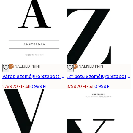
-20%*
PERSONALISED PRINT
-20%*
PERSONALISED PRINT
Város Személyre Szabott Poszter
„Z” betű Személyre Szabott Poszter
8799,20 Ft-tól
10 999 Ft
8799,20 Ft-tól
10 999 Ft