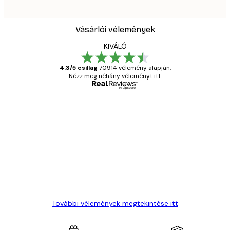
Vásárlói vélemények
KIVÁLÓ
4.3/5 csillag
70914 vélemény alapján.
Nézz meg néhány véleményt itt.
Ellenőrzött vásárló
Vásárlói
vélemények
Everything was OK!
13 máj.
Gábor P
További vélemények megtekintése itt