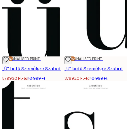
-20%*
PERSONALISED PRINT
-20%*
PERSONALISED PRINT
„Ü” betű Személyre Szabott Poszter
„U” betű Személyre Szabott Poszter
8799,20 Ft-tól
10 999 Ft
8799,20 Ft-tól
10 999 Ft