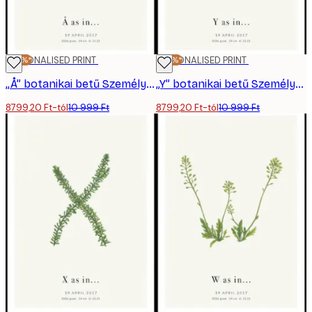
-20%*
PERSONALISED PRINT
-20%*
PERSONALISED PRINT
„Å” botanikai betű Személyre Szabott Poszter
„Y” botanikai betű Személyre Szabott Poszter
8799,20 Ft-tól
10 999 Ft
8799,20 Ft-tól
10 999 Ft