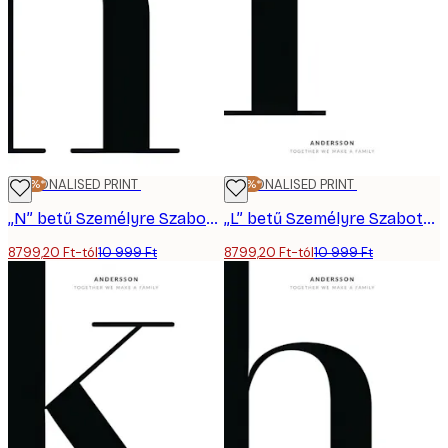
-20%*
PERSONALISED PRINT
-20%*
PERSONALISED PRINT
„N” betű Személyre Szabott Poszter
„L” betű Személyre Szabott Poszter
8799,20 Ft-tól
10 999 Ft
8799,20 Ft-tól
10 999 Ft