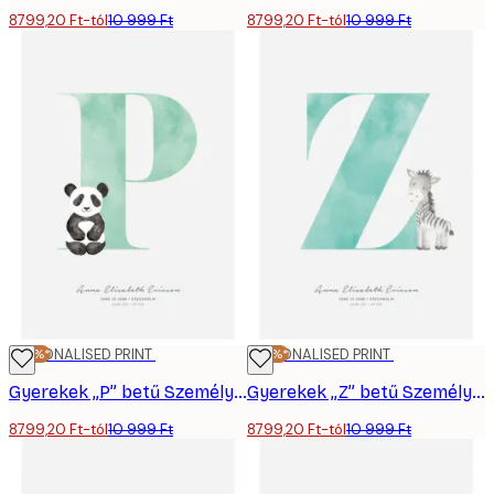
8799,20 Ft-tól
10 999 Ft
8799,20 Ft-tól
10 999 Ft
-20%*
PERSONALISED PRINT
-20%*
PERSONALISED PRINT
Gyerekek „P” betű Személyre Szabott Poszter
Gyerekek „Z” betű Személyre Szabott Poszter
8799,20 Ft-tól
10 999 Ft
8799,20 Ft-tól
10 999 Ft