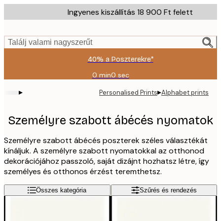
Skip
Ingyenes kiszállítás 18 900 Ft felett
to
main
content.
Találj valami nagyszerűt
40% a Poszterekre*
0 min
0 sec
Érvényes:
2026-
▸
▸
Personalised Prints
Alphabet prints
08-
09
Személyre szabott ábécés nyomatok
Személyre szabott ábécés poszterek széles választékát
kínáljuk. A személyre szabott nyomatokkal az otthonod
dekorációjához passzoló, saját dizájnt hozhatsz létre, így
személyes és otthonos érzést teremthetsz.
Összes kategória
Szűrés és rendezés