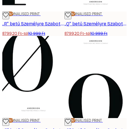
-20%*
PERSONALISED PRINT
-20%*
PERSONALISED PRINT
„R” betű Személyre Szabott Poszter
„Q” betű Személyre Szabott Poszter
8799,20 Ft-tól
10 999 Ft
8799,20 Ft-tól
10 999 Ft
-20%*
PERSONALISED PRINT
-20%*
PERSONALISED PRINT