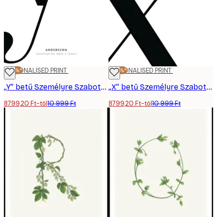
-20%*
PERSONALISED PRINT
-20%*
PERSONALISED PRINT
„Y” betű Személyre Szabott Poszter
„X” betű Személyre Szabott Poszter
8799,20 Ft-tól
10 999 Ft
8799,20 Ft-tól
10 999 Ft