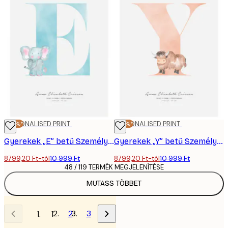
-20%*
PERSONALISED PRINT
-20%*
PERSONALISED PRINT
Gyerekek „E” betű Személyre Szabott Poszter
Gyerekek „Y” betű Személyre Szabott Poszter
8799,20 Ft-tól
10 999 Ft
8799,20 Ft-tól
10 999 Ft
48 / 119 TERMÉK MEGJELENÍTÉSE
MUTASS TÖBBET
2
3
1