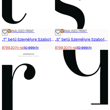
-20%*
PERSONALISED PRINT
-20%*
PERSONALISED PRINT
„T” betű Személyre Szabott Poszter
„S” betű Személyre Szabott Poszter
8799,20 Ft-tól
10 999 Ft
8799,20 Ft-tól
10 999 Ft