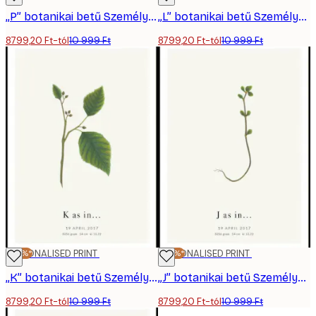
„P” botanikai betű Személyre Szabott Poszter
„L” botanikai betű Személyre Szabott Poszter
8799,20 Ft-tól
10 999 Ft
8799,20 Ft-tól
10 999 Ft
-20%*
PERSONALISED PRINT
-20%*
PERSONALISED PRINT
„K” botanikai betű Személyre Szabott Poszter
„J” botanikai betű Személyre Szabott Poszter
8799,20 Ft-tól
10 999 Ft
8799,20 Ft-tól
10 999 Ft