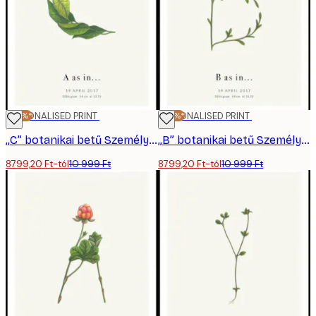
-20%*
PERSONALISED PRINT
-20%*
PERSONALISED PRINT
„C” botanikai betű Személyre Szabott Poszter
„B” botanikai betű Személyre Szabott Poszter
8799,20 Ft-tól
10 999 Ft
8799,20 Ft-tól
10 999 Ft