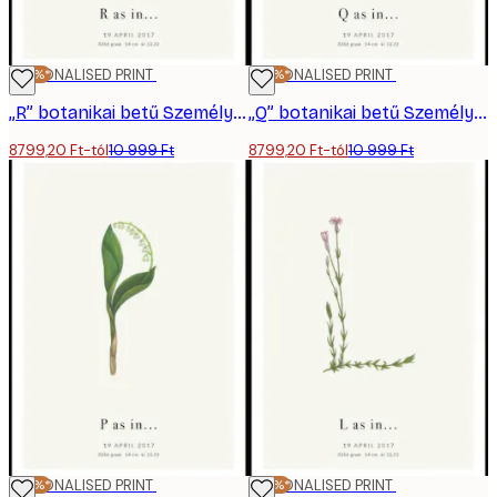
-20%*
PERSONALISED PRINT
-20%*
PERSONALISED PRINT
„R” botanikai betű Személyre Szabott Poszter
„Q” botanikai betű Személyre Szabott Poszter
8799,20 Ft-tól
10 999 Ft
8799,20 Ft-tól
10 999 Ft
-20%*
PERSONALISED PRINT
-20%*
PERSONALISED PRINT