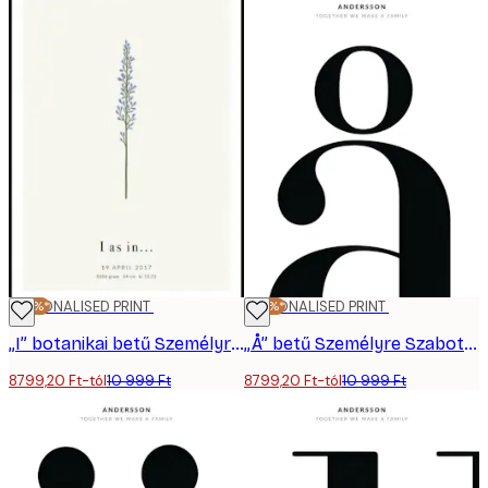
-20%*
PERSONALISED PRINT
-20%*
PERSONALISED PRINT
„I” botanikai betű Személyre Szabott Poszter
„Å” betű Személyre Szabott Poszter
8799,20 Ft-tól
10 999 Ft
8799,20 Ft-tól
10 999 Ft