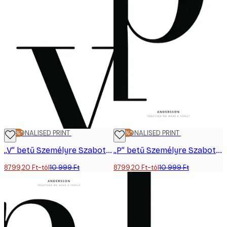
-20%*
PERSONALISED PRINT
-20%*
PERSONALISED PRINT
„V” betű Személyre Szabott Poszter
„P” betű Személyre Szabott Poszter
8799,20 Ft-tól
10 999 Ft
8799,20 Ft-tól
10 999 Ft