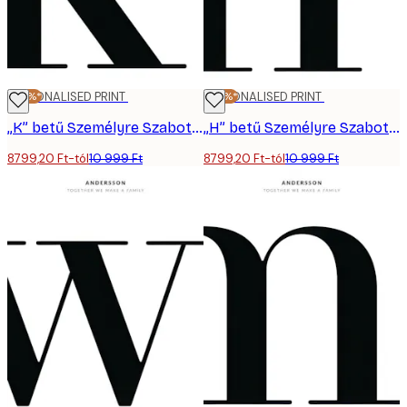
-20%*
PERSONALISED PRINT
-20%*
PERSONALISED PRINT
„K” betű Személyre Szabott Poszter
„H” betű Személyre Szabott Poszter
8799,20 Ft-tól
10 999 Ft
8799,20 Ft-tól
10 999 Ft