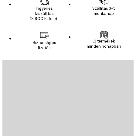
Ingyenes
Szállítás 3-5
kiszállítás
munkanap
18 900 Ft felett
Új termékek
Biztonságos
minden hónapban
fizetés
E-mail
KÜLDÉS
Áruház