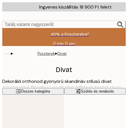
Skip
Ingyenes kiszállítás 18 900 Ft felett
to
main
content.
Találj valami nagyszerűt
40% a Poszterekre*
0 min
0 sec
Érvényes:
2026-
▸
▸
Poszterek
Divat
08-
09
Divat
Dekoráld otthonod gyönyörű skandináv stílusú divat
poszterekkel. Böngéssz az elegáns faliképek között olyan
Olvass tovább
Összes kategória
Szűrés és rendezés
divatikonok társaságában, mint Coco Chanel vagy Marc
Jacobs és találj rá a gyönyörű illusztrációkra, divatrajzokra,
vagy a trendi modellfotókra.