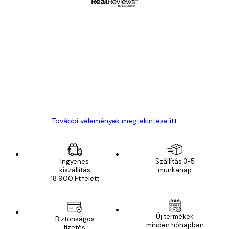
Ellenőrzött vásárló
Vásárlói
vélemények
Everything was OK!
13 máj.
Gábor P
További vélemények megtekintése itt
Ingyenes
Szállítás 3-5
kiszállítás
munkanap
18 900 Ft felett
Új termékek
Biztonságos
minden hónapban
fizetés