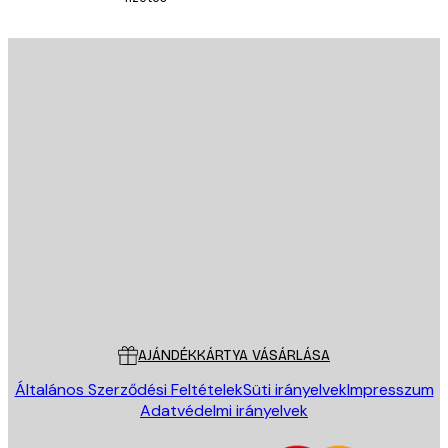
E-mail
KÜLDÉS
Áruház
Poster Store
Ügyfélszolgálat
AJÁNDÉKKÁRTYA VÁSÁRLÁSA
Általános Szerződési Feltételek
Süti irányelvek
Impresszum
Adatvédelmi irányelvek