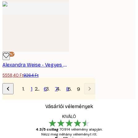
-40%*
Alexandra Weise - Vegyes Zöld Állatmintás Poszter
5558,40 Ft
9264 Ft
1
…
6
7
8
9
Vásárlói vélemények
KIVÁLÓ
4.3/5 csillag
70914 vélemény alapján.
Nézz meg néhány véleményt itt.