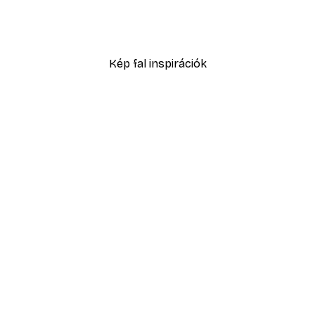
No1 Poster
Eucalyptus Shades No2 P
2819,40 Ft-tól
4699 Ft
Kép fal inspirációk