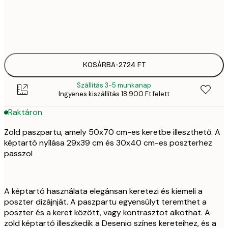
217
272
KOSÁRBA
-
2724 FT
Szállítás 3-5 munkanap
Ingyenes kiszállítás 18 900 Ft felett
Raktáron
Zöld paszpartu, amely 50x70 cm-es keretbe illeszthető. A
képtartó nyílása 29x39 cm és 30x40 cm-es poszterhez
passzol
A képtartó használata elegánsan keretezi és kiemeli a
poszter dizájnját. A paszpartu egyensúlyt teremthet a
poszter és a keret között, vagy kontrasztot alkothat. A
zöld képtartó illeszkedik a Desenio színes kereteihez, és a