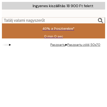
Skip
Ingyenes kiszállítás 18 900 Ft felett
to
main
content.
Találj valami nagyszerűt
40% a Poszterekre*
0 min
0 sec
Érvényes:
2026-
▸
▸
Paszpartu
Paszpartu zöld, 50x70
08-
09