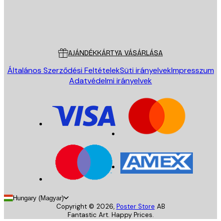
Áruház
Poster Store
Ügyfélszolgálat
AJÁNDÉKKÁRTYA VÁSÁRLÁSA
Általános Szerződési Feltételek
Süti irányelvek
Impresszum
Adatvédelmi irányelvek
Hungary (Magyar)
Copyright ©
2026
,
Poster Store
AB
Fantastic Art. Happy Prices.