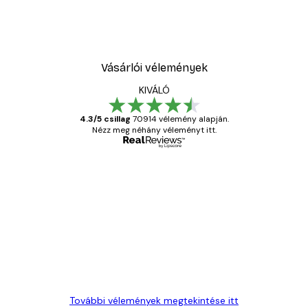
Vásárlói vélemények
KIVÁLÓ
4.3/5 csillag
70914 vélemény alapján.
Nézz meg néhány véleményt itt.
Ellenőrzött vásárló
Vásárlói
vélemények
Everything was OK!
13 máj.
Gábor P
További vélemények megtekintése itt