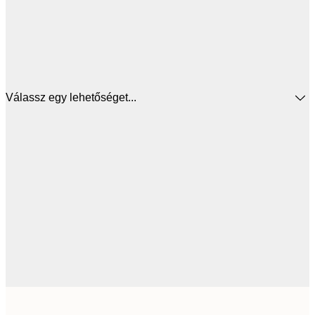
Válassz egy lehetőséget...
217