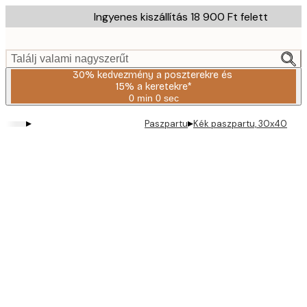
Skip
Ingyenes kiszállítás 18 900 Ft felett
to
main
content.
Találj valami nagyszerűt
30% kedvezmény a poszterekre és
15% a keretekre*
0 min
0 sec
Érvényes:
2026-
▸
▸
Paszpartu
Kék paszpartu, 30x40
08-
06