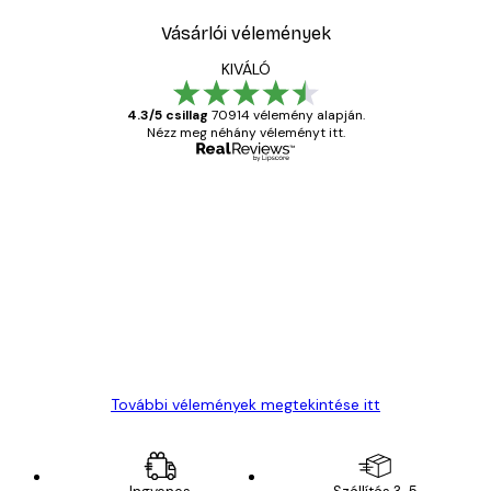
Vásárlói vélemények
KIVÁLÓ
4.3/5 csillag
70914 vélemény alapján.
Nézz meg néhány véleményt itt.
Ellenőrzött vásárló
Vásárlói
vélemények
Everything was OK!
13 máj.
Gábor P
További vélemények megtekintése itt