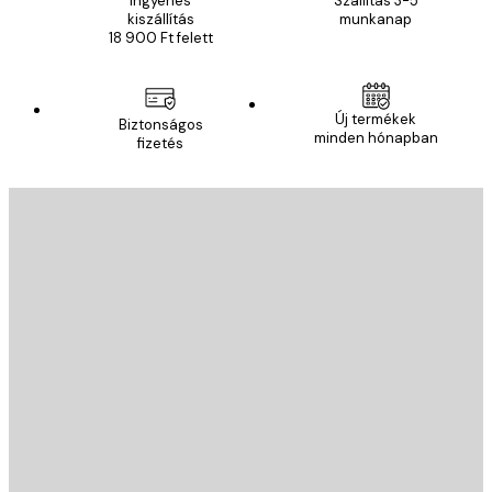
Ingyenes
Szállítás 3-5
kiszállítás
munkanap
18 900 Ft felett
Új termékek
Biztonságos
minden hónapban
fizetés
E-mail
KÜLDÉS
Áruház
Poster Store
Ügyfélszolgálat