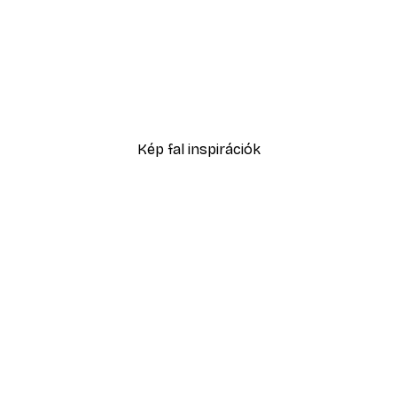
-40%*
 poszter
Leopard közelről poszter
4185 Ft-tól
6975 Ft
Kép fal inspirációk