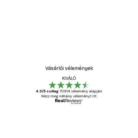
EGYSZERŰ FÜGGŐLEGES ÉS
VÍZSZINTES FELFÜGGESZTÉS
A rugalmas fémkapcsok, az erős fém
képakasztók és a képkeret minimális súlya
megkönnyítik mind a vízszintes, mind pedig a
függőleges felfüggesztést.
Vásárlói vélemények
KIVÁLÓ
4.3/5 csillag
70914 vélemény alapján.
Nézz meg néhány véleményt itt.
Ellenőrzött vásárló
Vásárlói
vélemények
Everything was OK!