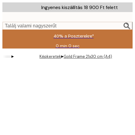
Skip
Ingyenes kiszállítás 18 900 Ft felett
to
main
content.
Találj valami nagyszerűt
40% a Poszterekre*
0 min
0 sec
Érvényes:
2026-
▸
▸
Képkeretek
Gold Frame 21x30 cm (A4)
08-
09