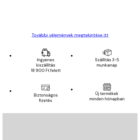
13 máj.
Gábor P
További vélemények megtekintése itt
Ingyenes
Szállítás 3-5
kiszállítás
munkanap
18 900 Ft felett
Új termékek
Biztonságos
minden hónapban
fizetés