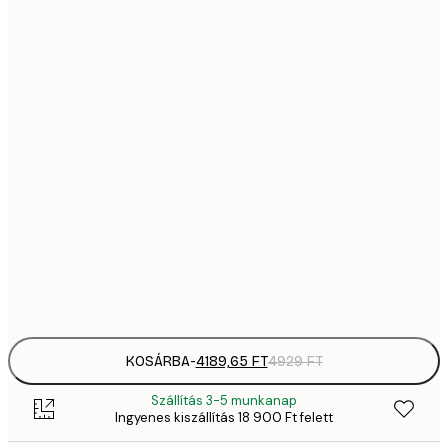
2379,
2
4189,
4
6918,
8
9842,
11 
9842,
11 
11 839,
13 
18 121,
21 
KOSÁRBA
-
4189,65 FT
4929 FT
Szállítás 3-5 munkanap
Ingyenes kiszállítás 18 900 Ft felett