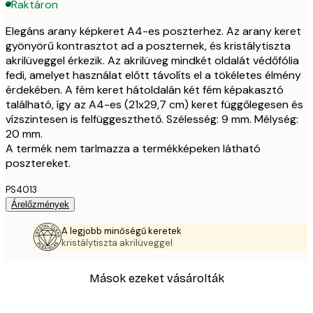
Raktáron
Elegáns arany képkeret A4-es poszterhez. Az arany keret
gyönyörű kontrasztot ad a poszternek, és kristálytiszta
akrilüveggel érkezik. Az akrilüveg mindkét oldalát védőfólia
fedi, amelyet használat előtt távolíts el a tökéletes élmény
érdekében. A fém keret hátoldalán két fém képakasztó
található, így az A4-es (21x29,7 cm) keret függőlegesen és
vízszintesen is felfüggeszthető. Szélesség: 9 mm. Mélység:
20 mm.
A termék nem tarlmazza a termékképeken látható
posztereket.
PS4013
Árelőzmények
A legjobb minőségű keretek
kristálytiszta akrilüveggel
Mások ezeket vásárolták