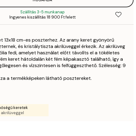
2379,
2
Szállítás 3-5 munkanap
4189,
Ingyenes kiszállítás 18 900 Ft felett
4
6918,
8
et 13x18 cm-es poszterhez. Az arany keret gyönyörű
9842,
ernek, és kristálytiszta akrilüveggel érkezik. Az akrilüveg
11 
lia fedi, amelyet használat előtt távolíts el a tökéletes
9842,
ém keret hátoldalán két fém képakasztó található, így a
11 
őlegesen és vízszintesen is felfüggeszthető. Szélesség: 9
11 839,
13 
za a termékképeken látható posztereket.
18 121,
21 
nőségű keretek
a akrilüveggel