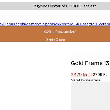
Ingyenes kiszállítás 18 900 Ft felett
ek
Újdonságok
Poszterválogatások
Postere Cu Fotografii Perso
40% a Poszterekre*
0 min
0 sec
Érvényes:
2026-
08-
09
Gold Frame 13
2379,15 Ft
2799 Ft
Méret kiválasztása