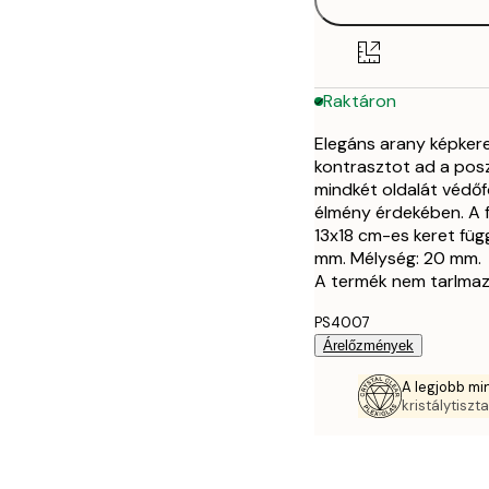
Raktáron
Elegáns arany képker
kontrasztot ad a poszt
mindkét oldalát védőfó
élmény érdekében. A f
13x18 cm-es keret függ
mm. Mélység: 20 mm.
A termék nem tarlmaz
PS4007
Árelőzmények
A legjobb mi
kristálytiszt