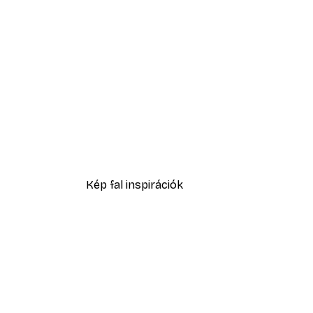
-40%*
Rózsaszín ruha poszter
2819,40 Ft-tól
4699 Ft
Kép fal inspirációk