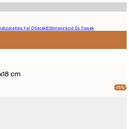
nalizate
Kép Fal Ötletek
B2B
Inspiráció És Tippek
x18 cm
-15%*