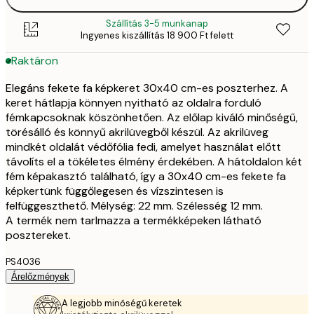
Szállítás 3-5 munkanap
Ingyenes kiszállítás 18 900 Ft felett
Raktáron
Elegáns fekete fa képkeret 30x40 cm-es poszterhez. A
keret hátlapja könnyen nyitható az oldalra forduló
fémkapcsoknak köszönhetően. Az előlap kiváló minőségű,
törésálló és könnyű akrilüvegből készül. Az akrilüveg
mindkét oldalát védőfólia fedi, amelyet használat előtt
távolíts el a tökéletes élmény érdekében. A hátoldalon két
fém képakasztó található, így a 30x40 cm-es fekete fa
képkertünk függőlegesen és vízszintesen is
felfüggeszthető. Mélység: 22 mm. Szélesség 12 mm.
A termék nem tarlmazza a termékképeken látható
posztereket.
PS4036
Árelőzmények
A legjobb minőségű keretek