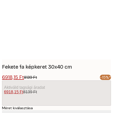
Product
images
Fekete fa képkeret 30x40 cm
6918,15 Ft
8139 Ft
-15%*
Aktiváld tagsági áradat
6918,15 Ft
8139 Ft
Méret kiválasztása