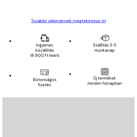
13 máj.
Gábor P
További vélemények megtekintése itt
Ingyenes
Szállítás 3-5
kiszállítás
munkanap
18 900 Ft felett
Új termékek
Biztonságos
minden hónapban
fizetés
E-mail
KÜLDÉS