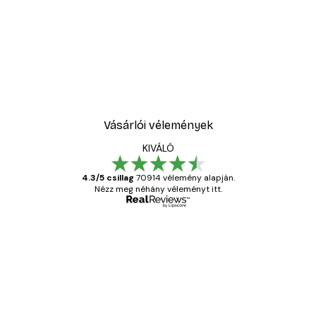
VÍZSZINTES FELFÜGGESZTÉS
A rugalmas fémkapcsok, az erős fém
képakasztók és a képkeret minimális súlya
megkönnyítik mind a vízszintes, mind pedig a
függőleges felfüggesztést.
Vásárlói vélemények
KIVÁLÓ
4.3/5 csillag
70914 vélemény alapján.
Nézz meg néhány véleményt itt.
Ellenőrzött vásárló
Vásárlói
vélemények
Everything was OK!