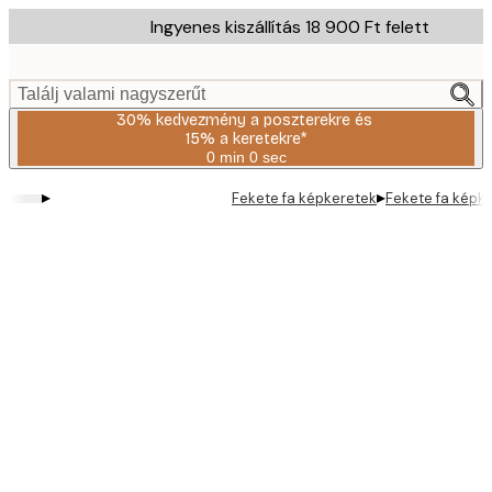
Skip
Ingyenes kiszállítás 18 900 Ft felett
to
main
content.
Találj valami nagyszerűt
30% kedvezmény a poszterekre és
15% a keretekre*
0 min
0 sec
Érvényes:
2026-
▸
▸
Fekete fa képkeretek
Fekete fa képk
08-
06