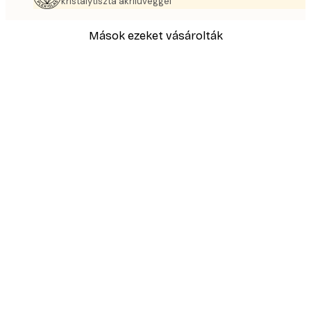
kristálytiszta akrilüveggel
Mások ezeket vásárolták