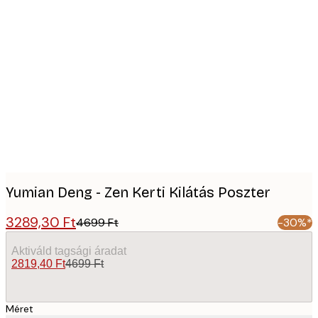
Product
images
Yumian Deng - Zen Kerti Kilátás Poszter
3289,30 Ft
4699 Ft
-30%*
Aktiváld tagsági áradat
2819,40 Ft
4699 Ft
Méret