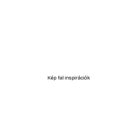
-30%*
ell No1 poszter
Sex and the City™ - Cosm
5416,60 Ft-tól
7738 Ft
Kép fal inspirációk