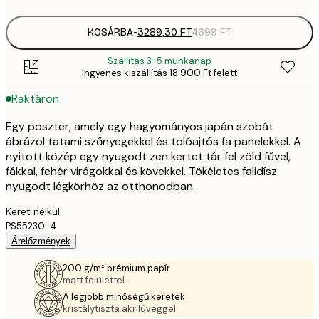
KOSÁRBA
-
3289,30 FT
4699 FT
Szállítás 3-5 munkanap
Ingyenes kiszállítás 18 900 Ft felett
Raktáron
Egy poszter, amely egy hagyományos japán szobát
ábrázol tatami szőnyegekkel és tolóajtós fa panelekkel. A
nyitott közép egy nyugodt zen kertet tár fel zöld fűvel,
fákkal, fehér virágokkal és kövekkel. Tökéletes falidísz
nyugodt légkörhöz az otthonodban.
Keret nélkül.
PS55230-4
Árelőzmények
200 g/m² prémium papír
matt felülettel.
A legjobb minőségű keretek
kristálytiszta akrilüveggel