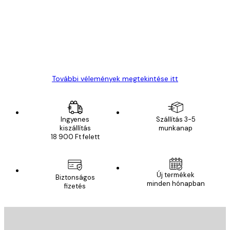
vélemények
Everything was OK!
13 máj.
Gábor P
További vélemények megtekintése itt
Ingyenes
Szállítás 3-5
kiszállítás
munkanap
18 900 Ft felett
Új termékek
Biztonságos
minden hónapban
fizetés