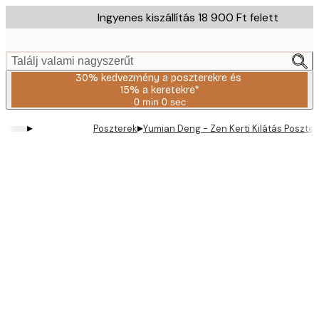
Skip
Ingyenes kiszállítás 18 900 Ft felett
to
main
content.
Találj valami nagyszerűt
30% kedvezmény a poszterekre és
15% a keretekre*
0 min
0 sec
Érvényes:
2026-
▸
▸
Poszterek
Yumian Deng - Zen Kerti Kilátás Poszter
08-
06