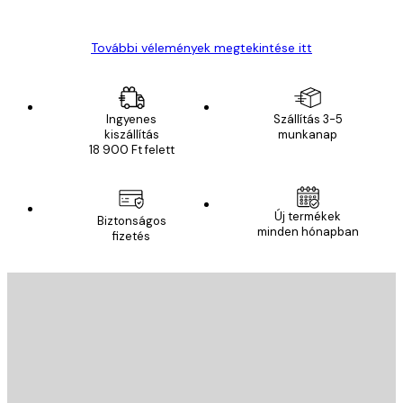
Gábor P
További vélemények megtekintése itt
Ingyenes
Szállítás 3-5
kiszállítás
munkanap
18 900 Ft felett
Új termékek
Biztonságos
minden hónapban
fizetés
E-mail