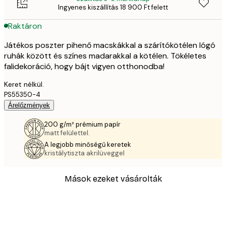
Ingyenes kiszállítás 18 900 Ft felett
Raktáron
Játékos poszter pihenő macskákkal a szárítókötélen lógó
ruhák között és színes madarakkal a kötélen. Tökéletes
falidekoráció, hogy bájt vigyen otthonodba!
Keret nélkül.
PS55350-4
Árelőzmények
200 g/m² prémium papír
matt felülettel.
A legjobb minőségű keretek
kristálytiszta akrilüveggel
Mások ezeket vásárolták