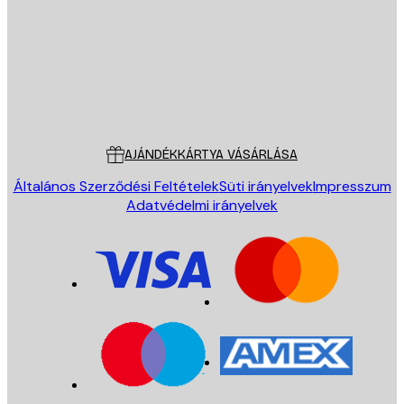
KÜLDÉS
Áruház
Poster Store
Ügyfélszolgálat
AJÁNDÉKKÁRTYA VÁSÁRLÁSA
Általános Szerződési Feltételek
Süti irányelvek
Impresszum
Adatvédelmi irányelvek