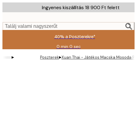
Skip
Ingyenes kiszállítás 18 900 Ft felett
to
main
content.
Találj valami nagyszerűt
40% a Poszterekre*
0 min
0 sec
Érvényes:
2026-
▸
▸
Poszterek
Xuan Thai - Játékos Macska Mosoda Po
08-
09