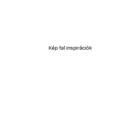
-40%*
Absztrakt kék akvarell N
2819,40 Ft-tól
4699 Ft
Kép fal inspirációk