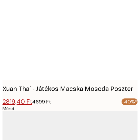
Product
images
Xuan Thai - Játékos Macska Mosoda Poszter
2819,40 Ft
4699 Ft
-40%*
Méret