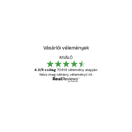
Vásárlói vélemények
KIVÁLÓ
4.3/5 csillag
70914 vélemény alapján.
Nézz meg néhány véleményt itt.
Ellenőrzött vásárló
Vásárlói
vélemények
Everything was OK!
13 máj.