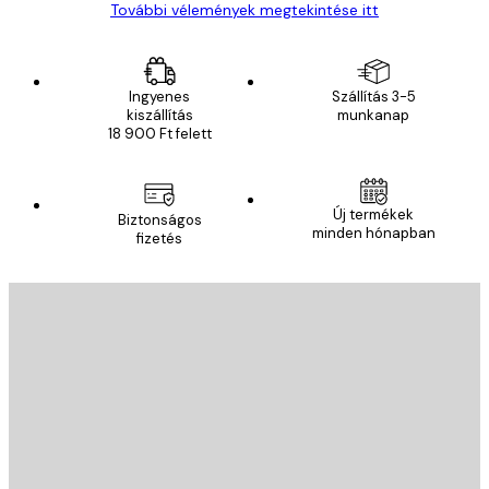
További vélemények megtekintése itt
Ingyenes
Szállítás 3-5
kiszállítás
munkanap
18 900 Ft felett
Új termékek
Biztonságos
minden hónapban
fizetés
E-mail
KÜLDÉS