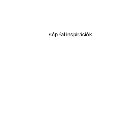
Absztrakt kék akvarell N
2819,40 Ft-tól
4699 Ft
Kép fal inspirációk