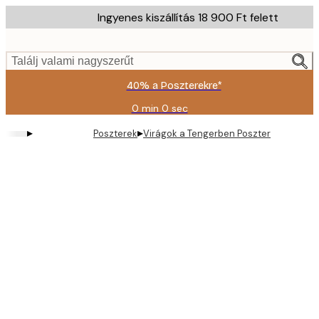
Skip
Ingyenes kiszállítás 18 900 Ft felett
to
main
content.
Találj valami nagyszerűt
40% a Poszterekre*
0 min
0 sec
Érvényes:
2026-
▸
▸
Poszterek
Virágok a Tengerben Poszter
08-
09