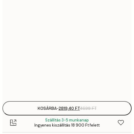
2819,
21x30 cm
4
41
30x40 cm
6
5558,
40x50 cm
9
70
50x70 cm
11 
10 7
70x100 cm
17 
Frame
options
KOSÁRBA
-
2819,40 FT
4699 FT
Szállítás 3-5 munkanap
Ingyenes kiszállítás 18 900 Ft felett