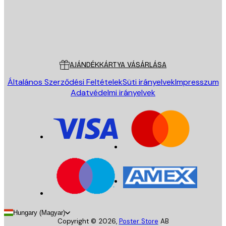
Áruház
Poster Store
Ügyfélszolgálat
AJÁNDÉKKÁRTYA VÁSÁRLÁSA
Általános Szerződési Feltételek
Süti irányelvek
Impresszum
Adatvédelmi irányelvek
Hungary (Magyar)
Copyright ©
2026
,
Poster Store
AB