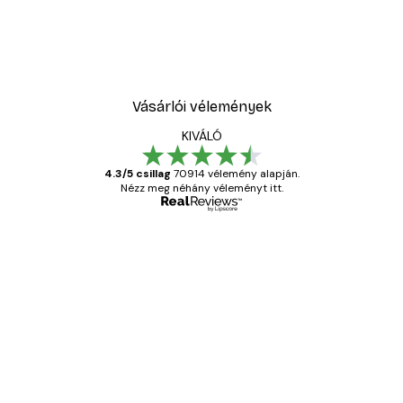
Vásárlói vélemények
KIVÁLÓ
4.3/5 csillag
70914 vélemény alapján.
Nézz meg néhány véleményt itt.
Ellenőrzött vásárló
Vásárlói
vélemények
Everything was OK!
13 máj.
Gábor P