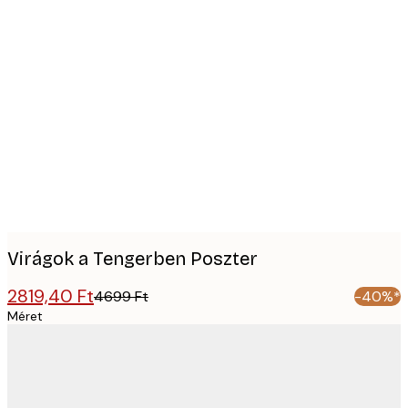
Product
images
Virágok a Tengerben Poszter
2819,40 Ft
4699 Ft
-40%*
Méret