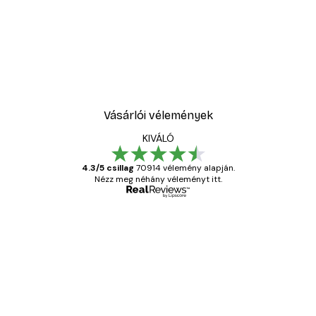
Vásárlói vélemények
KIVÁLÓ
4.3/5 csillag
70914 vélemény alapján.
Nézz meg néhány véleményt itt.
Ellenőrzött vásárló
Vásárlói
vélemények
Everything was OK!
13 máj.