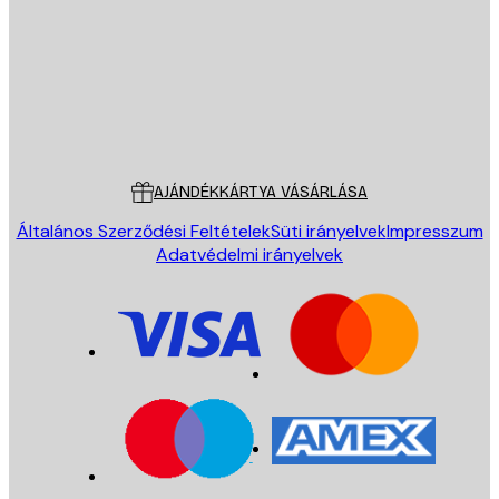
KÜLDÉS
Áruház
Poster Store
Ügyfélszolgálat
AJÁNDÉKKÁRTYA VÁSÁRLÁSA
Általános Szerződési Feltételek
Süti irányelvek
Impresszum
Adatvédelmi irányelvek