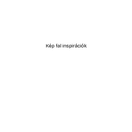
-40%*
Absztrakt kék akvarell N
2819,40 Ft-tól
4699 Ft
Kép fal inspirációk