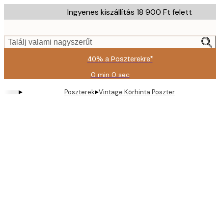
Skip
Ingyenes kiszállítás 18 900 Ft felett
to
main
content.
Találj valami nagyszerűt
40% a Poszterekre*
0 min
0 sec
Érvényes:
2026-
▸
▸
Poszterek
Vintage Körhinta Poszter
08-
09