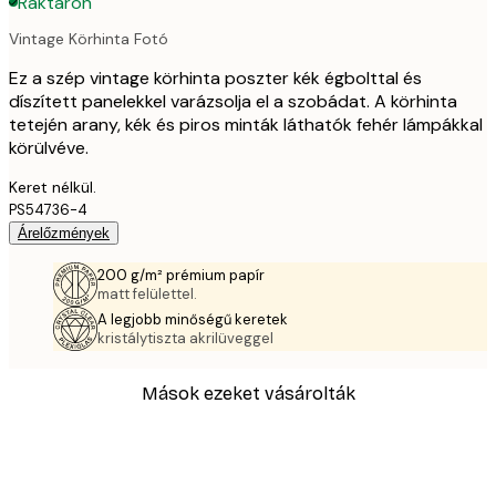
Raktáron
Vintage Körhinta Fotó
Ez a szép vintage körhinta poszter kék égbolttal és
díszített panelekkel varázsolja el a szobádat. A körhinta
tetején arany, kék és piros minták láthatók fehér lámpákkal
körülvéve.
Keret nélkül.
PS54736-4
Árelőzmények
200 g/m² prémium papír
matt felülettel.
A legjobb minőségű keretek
kristálytiszta akrilüveggel
Mások ezeket vásárolták