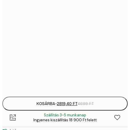
2819,
21x30 cm
4
41
30x40 cm
6
5558,
40x50 cm
9
70
50x70 cm
11 
10 7
70x100 cm
17 
Frame
options
KOSÁRBA
-
2819,40 FT
4699 FT
Szállítás 3-5 munkanap
Ingyenes kiszállítás 18 900 Ft felett