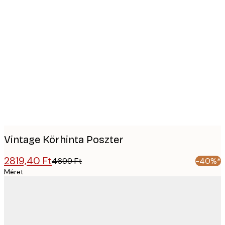
Product
images
Vintage Körhinta Poszter
2819,40 Ft
4699 Ft
-40%*
Méret