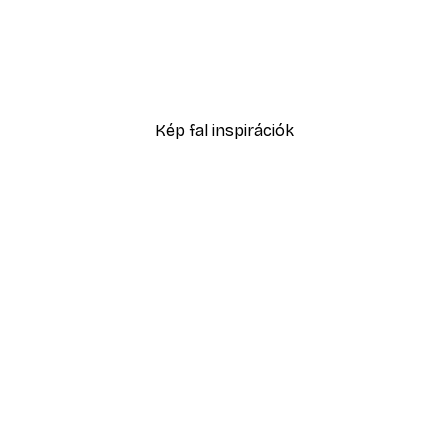
No1 Poster
Füves homokdűne poszte
2819,40 Ft-tól
4699 Ft
Kép fal inspirációk