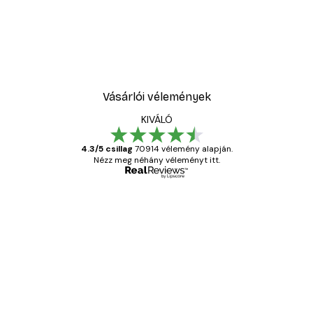
Vásárlói vélemények
KIVÁLÓ
4.3/5 csillag
70914 vélemény alapján.
Nézz meg néhány véleményt itt.
Ellenőrzött vásárló
Vásárlói
vélemények
Everything was OK!
13 máj.
Gábor P