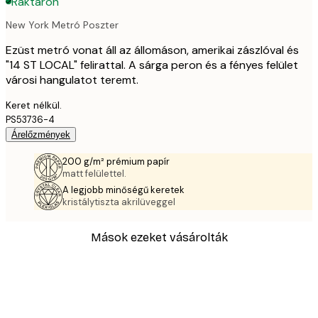
Raktáron
New York Metró Poszter
Ezüst metró vonat áll az állomáson, amerikai zászlóval és
"14 ST LOCAL" felirattal. A sárga peron és a fényes felület
városi hangulatot teremt.
Keret nélkül.
PS53736-4
Árelőzmények
200 g/m² prémium papír
matt felülettel.
A legjobb minőségű keretek
kristálytiszta akrilüveggel
Mások ezeket vásárolták