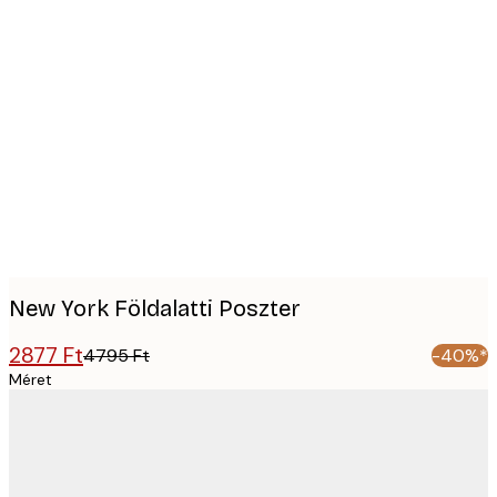
Product
images
New York Földalatti Poszter
2877 Ft
4795 Ft
-40%*
Méret