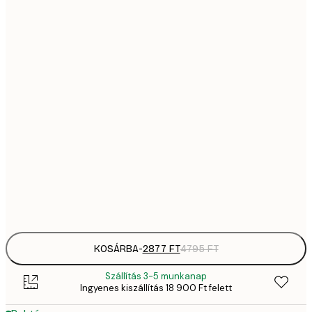
28
21x30 cm
4
4642,
30x40 cm
7
5885,
40x50 cm
9
8370,
50x70 cm
13 
12 752,
70x100 cm
21 
Frame
options
KOSÁRBA
-
2877 FT
4795 FT
Szállítás 3-5 munkanap
Ingyenes kiszállítás 18 900 Ft felett