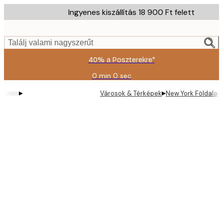
Skip
Ingyenes kiszállítás 18 900 Ft felett
to
main
content.
Találj valami nagyszerűt
40% a Poszterekre*
0 min
0 sec
Érvényes:
2026-
▸
▸
Városok & Térképek
New York Földalatt
08-
09