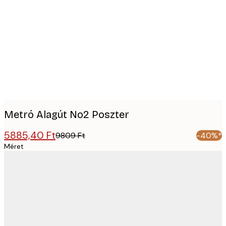
Product
images
Metró Alagút No2 Poszter
5885,40 Ft
9809 Ft
-40%*
Méret