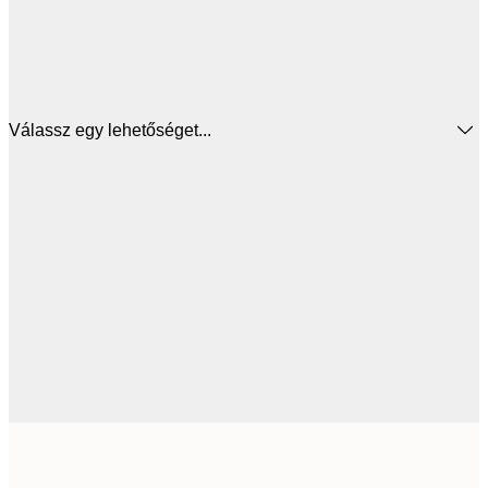
Válassz egy lehetőséget...
5885,
50x50 cm
9