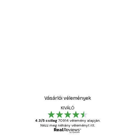
-40%*
Absztrakt kék akvarell N
2819,40 Ft-tól
4699 Ft
Vásárlói vélemények
KIVÁLÓ
4.3/5 csillag
70914 vélemény alapján.
Nézz meg néhány véleményt itt.