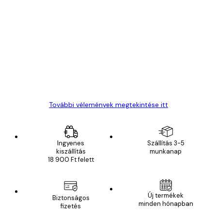
Ellenőrzött vásárló
Vásárlói
vélemények
Everything was OK!
13 máj.
Gábor P
További vélemények megtekintése itt
Ingyenes
Szállítás 3-5
kiszállítás
munkanap
18 900 Ft felett
Új termékek
Biztonságos
minden hónapban
fizetés