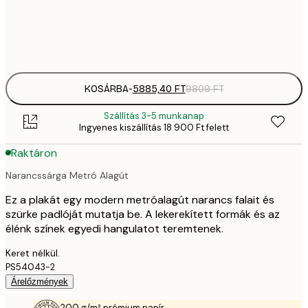
Frame
options
KOSÁRBA
-
5885,40 FT
9809 FT
Szállítás 3-5 munkanap
Ingyenes kiszállítás 18 900 Ft felett
Raktáron
Narancssárga Metró Alagút
Ez a plakát egy modern metróalagút narancs falait és
szürke padlóját mutatja be. A lekerekített formák és az
élénk színek egyedi hangulatot teremtenek.
Keret nélkül.
PS54043-2
Árelőzmények
200 g/m² prémium papír