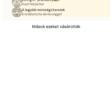
matt felülettel.
A legjobb minőségű keretek
kristálytiszta akrilüveggel
Mások ezeket vásárolták