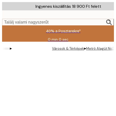
Skip
Ingyenes kiszállítás 18 900 Ft felett
to
main
content.
Találj valami nagyszerűt
40% a Poszterekre*
0 min
0 sec
Érvényes:
2026-
▸
▸
Városok & Térképek
Metró Alagút No2 
08-
09