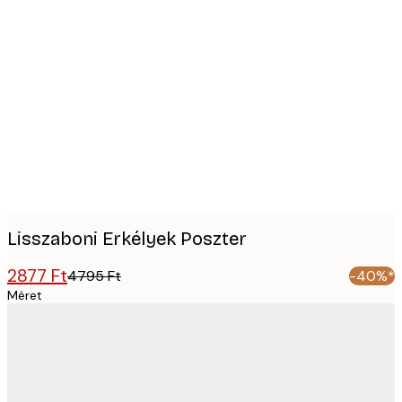
Product
images
Lisszaboni Erkélyek Poszter
2877 Ft
4795 Ft
-40%*
Méret