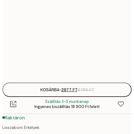
28
21x30 cm
4
4642,
30x40 cm
7
5885,
40x50 cm
9
8370,
50x70 cm
13 
Frame
options
KOSÁRBA
-
2877 FT
4795 FT
Szállítás 3-5 munkanap
Ingyenes kiszállítás 18 900 Ft felett
Raktáron
Lisszaboni Erkélyek