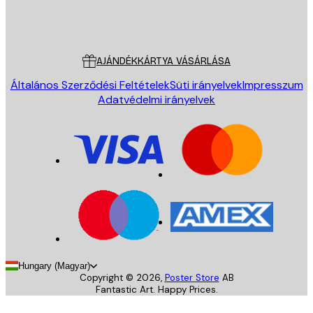
Áruház
Poster Store
Ügyfélszolgálat
AJÁNDÉKKÁRTYA VÁSÁRLÁSA
Általános Szerződési Feltételek
Süti irányelvek
Impresszum
Adatvédelmi irányelvek
Hungary (Magyar)
Copyright ©
2026
,
Poster Store
AB
Fantastic Art. Happy Prices.