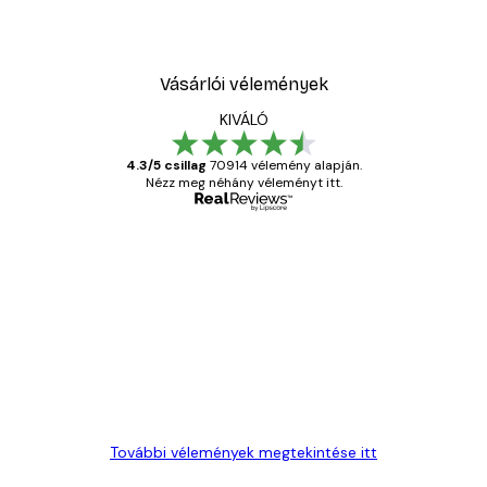
Vásárlói vélemények
KIVÁLÓ
4.3/5 csillag
70914 vélemény alapján.
Nézz meg néhány véleményt itt.
Ellenőrzött vásárló
Vásárlói
vélemények
Everything was OK!
13 máj.
Gábor P
További vélemények megtekintése itt