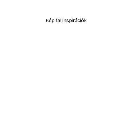
2819,40 Ft-tól
4699 Ft
Kép fal inspirációk