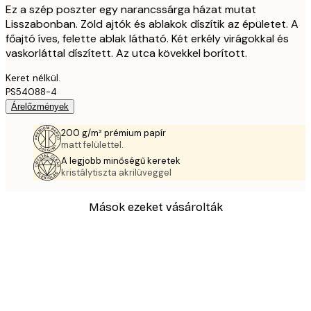
Ez a szép poszter egy narancssárga házat mutat
Lisszabonban. Zöld ajtók és ablakok díszítik az épületet. A
főajtó íves, felette ablak látható. Két erkély virágokkal és
vaskorláttal díszített. Az utca kövekkel borított.
Keret nélkül.
PS54088-4
Árelőzmények
200 g/m² prémium papír
matt felülettel.
A legjobb minőségű keretek
kristálytiszta akrilüveggel
Mások ezeket vásárolták