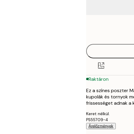
Frame
21x30 cm
options
50x70 cm
70x100 cm
Raktáron
Ez a színes poszter M
kupolák és tornyok mel
frissességet adnak a 
Keret nélkül.
PS55709-4
Árelőzmények