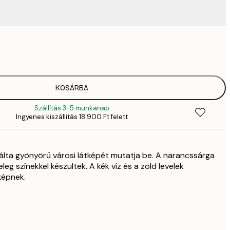
3289,
4
82
11 
12 512,
KOSÁRBA
17 
Szállítás 3-5 munkanap
Ingyenes kiszállítás 18 900 Ft felett
álta gyönyörű városi látképét mutatja be. A narancssárga
eg színekkel készültek. A kék víz és a zöld levelek
képnek.