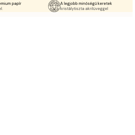
émium papír
A legjobb minőségű keretek
l.
kristálytiszta akrilüveggel