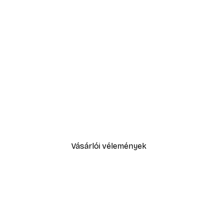
-30%*
Sex and the City™ - Cosmopol
5416,60 Ft-tól
7738 Ft
Vásárlói vélemények