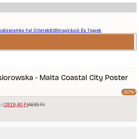
nalizate
Kép Fal Ötletek
B2B
Inspiráció És Tippek
iorowska - Malta Coastal City Poster
-30%*
at
|
2819,40 Ft
4699 Ft