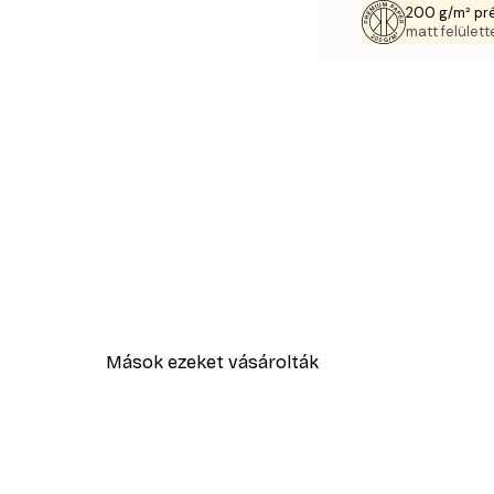
200 g/m² pr
matt felülette
Mások ezeket vásárolták