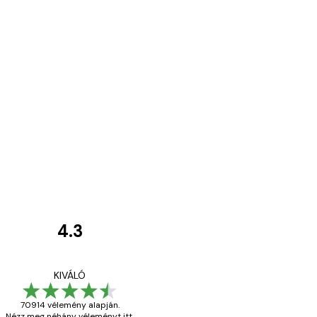
4.3
Vásárlói
vélemények
Everything was OK!
KIVÁLÓ
70914 vélemény alapján.
Nézz meg néhány véleményt itt.