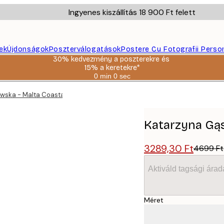
Ingyenes kiszállítás 18 900 Ft felett
ek
Újdonságok
Poszterválogatások
Postere Cu Fotografii Perso
30% kedvezmény a poszterekre és
15% a keretekre*
0 min
0 sec
Érvényes:
2026-
wska - Malta Coastal City Poster
08-
06
Katarzyna Gąs
3289,30 Ft
4699 Ft
Aktiváld tagsági árad
Méret