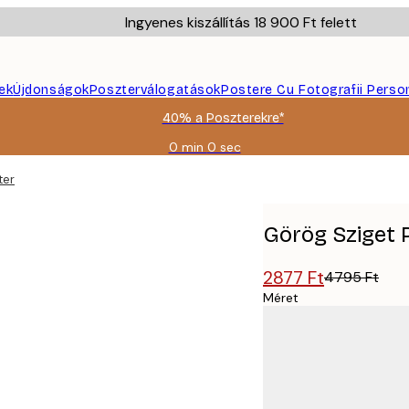
Ingyenes kiszállítás 18 900 Ft felett
ek
Újdonságok
Poszterválogatások
Postere Cu Fotografii Perso
40% a Poszterekre*
0 min
0 sec
Érvényes:
2026-
ter
08-
09
Görög Sziget 
2877 Ft
4795 Ft
Méret