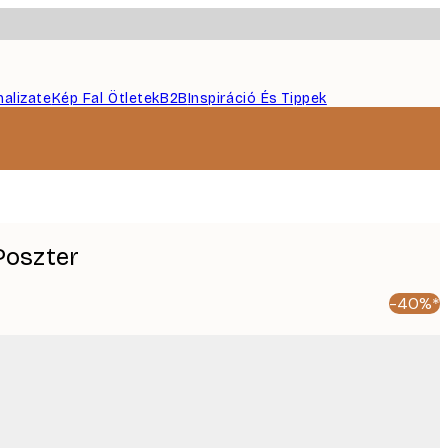
nalizate
Kép Fal Ötletek
B2B
Inspiráció És Tippek
Poszter
-40%*