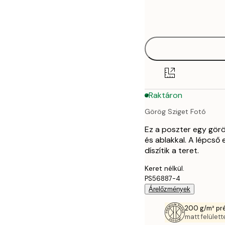
Frame
21x30 cm
options
30x40 cm
40x50 cm
50x70 cm
Raktáron
70x100 cm
Görög Sziget Fotó
Ez a poszter egy görö
és ablakkal. A lépcső 
díszítik a teret.
Keret nélkül.
PS56887-4
Árelőzmények
200 g/m² pr
matt felülette