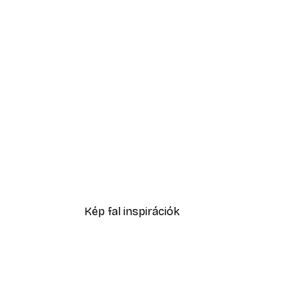
-40%*
Absztrakt kék akvarell No2 p
2819,40 Ft-tól
4699 Ft
Kép fal inspirációk