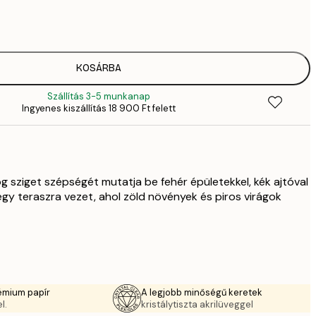
28
4
4642,
7
5885,
KOSÁRBA
9
Szállítás 3-5 munkanap
8370,
Ingyenes kiszállítás 18 900 Ft felett
13 
12 752,
21 
g sziget szépségét mutatja be fehér épületekkel, kék ajtóval
egy teraszra vezet, ahol zöld növények és piros virágok
émium papír
A legjobb minőségű keretek
l.
kristálytiszta akrilüveggel