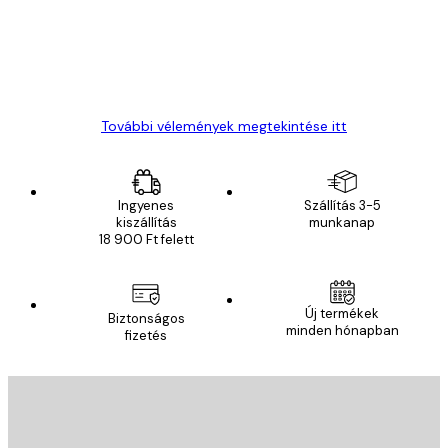
13 máj.
Gábor P
További vélemények megtekintése itt
Ingyenes
Szállítás 3-5
kiszállítás
munkanap
18 900 Ft felett
Új termékek
Biztonságos
minden hónapban
fizetés