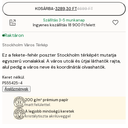
KOSÁRBA
-
3289,30 FT
4699 FT
Szállítás 3-5 munkanap
Ingyenes kiszállítás 18 900 Ft felett
Raktáron
Stockholm Város Térkép
Ez a fekete-fehér poszter Stockholm térképét mutatja
egyszerű vonalakkal. A város utcái és útjai láthatók rajta,
alul pedig a város neve és koordinátái olvashatók.
Keret nélkül.
PS55425-4
Árelőzmények
200 g/m² prémium papír
matt felülettel.
A legjobb minőségű keretek
kristálytiszta akrilüveggel