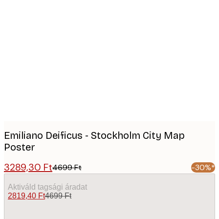
Product
images
Emiliano Deificus - Stockholm City Map
Poster
3289,30 Ft
4699 Ft
-30%*
Aktiváld tagsági áradat
2819,40 Ft
4699 Ft