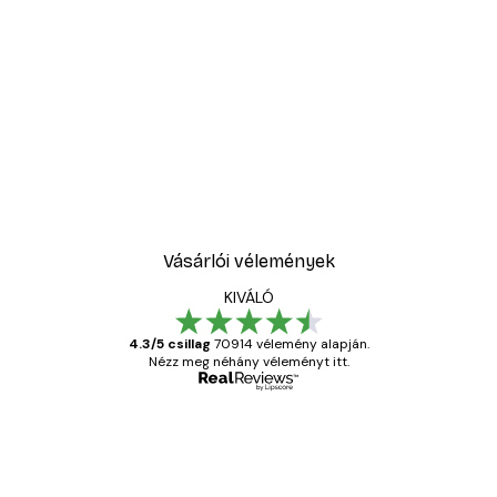
Vásárlói vélemények
KIVÁLÓ
4.3/5 csillag
70914 vélemény alapján.
Nézz meg néhány véleményt itt.
Ellenőrzött vásárló
Vásárlói
vélemények
Everything was OK!