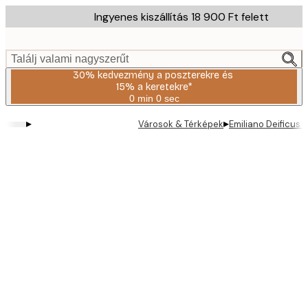
Skip
Ingyenes kiszállítás 18 900 Ft felett
to
main
content.
Találj valami nagyszerűt
30% kedvezmény a poszterekre és
15% a keretekre*
0 min
0 sec
Érvényes:
2026-
▸
▸
Városok & Térképek
Emiliano Deificus 
08-
06