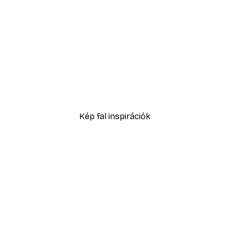
-30%*
No1 Poster
Eucalyptus Shades No2 P
3289,30 Ft-tól
4699 Ft
Kép fal inspirációk