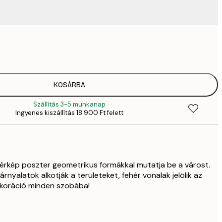
3289,
4
4882,
6
6484,
KOSÁRBA
9
Szállítás 3-5 munkanap
82
Ingyenes kiszállítás 18 900 Ft felett
11 
12 512,
17 
térkép poszter geometrikus formákkal mutatja be a várost.
árnyalatok alkotják a területeket, fehér vonalak jelölik az
ekoráció minden szobába!