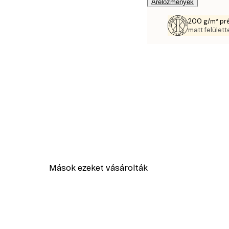
Árelőzmények
200 g/m² pr
matt felülette
Mások ezeket vásárolták