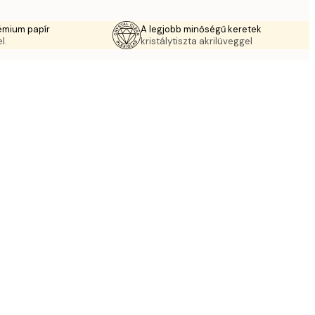
émium papír
A legjobb minőségű keretek
l.
kristálytiszta akrilüveggel