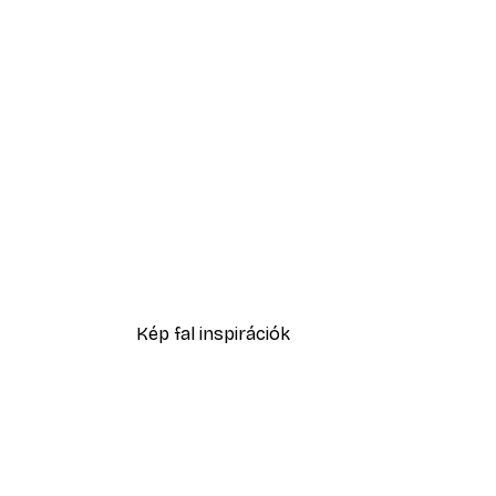
-30%*
Sex and the City™ - Cosmopol
5416,60 Ft-tól
7738 Ft
Kép fal inspirációk