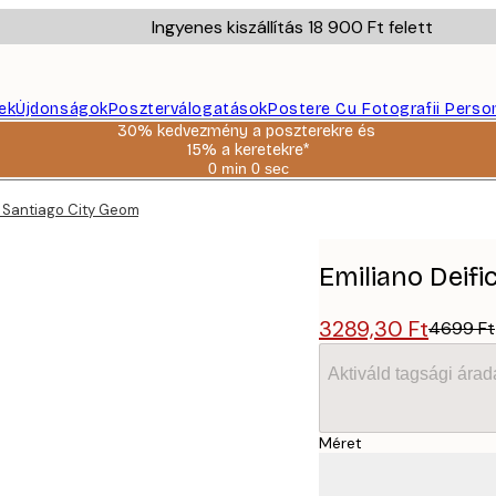
Ingyenes kiszállítás 18 900 Ft felett
ek
Újdonságok
Poszterválogatások
Postere Cu Fotografii Perso
30% kedvezmény a poszterekre és
15% a keretekre*
0 min
0 sec
Érvényes:
2026-
- Santiago City Geometry Poster
08-
06
Emiliano Deifi
3289,30 Ft
4699 Ft
Aktiváld tagsági árad
Méret