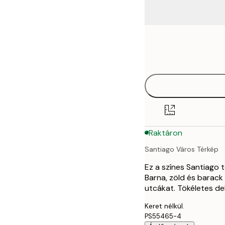
Frame
21x30 cm
options
30x40 cm
40x50 cm
50x70 cm
Raktáron
70x100 cm
Santiago Város Térkép
Ez a színes Santiago 
Barna, zöld és barack 
utcákat. Tökéletes d
Keret nélkül.
PS55465-4