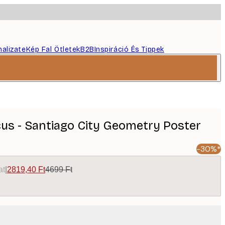
nalizate
Kép Fal Ötletek
B2B
Inspiráció És Tippek
cus - Santiago City Geometry Poster
-30%*
at
|
2819,40 Ft
4699 Ft