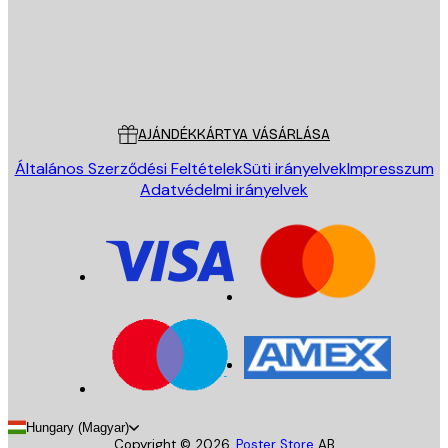
Áruház
Poster Store
Ügyfélszolgálat
AJÁNDÉKKÁRTYA VÁSÁRLÁSA
Általános Szerződési Feltételek
Süti irányelvek
Impresszum
Adatvédelmi irányelvek
Hungary (Magyar)
Copyright ©
2026
,
Poster Store
AB