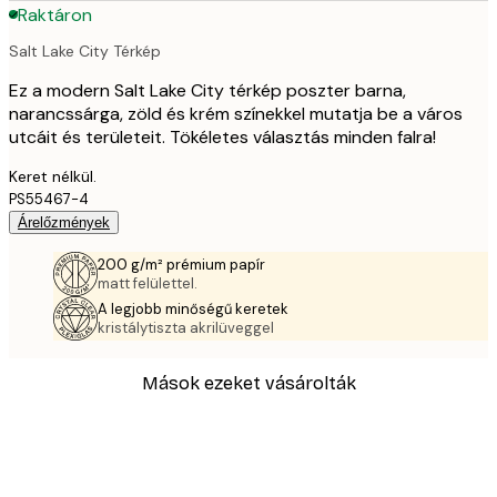
Raktáron
Salt Lake City Térkép
Ez a modern Salt Lake City térkép poszter barna,
narancssárga, zöld és krém színekkel mutatja be a város
utcáit és területeit. Tökéletes választás minden falra!
Keret nélkül.
PS55467-4
Árelőzmények
200 g/m² prémium papír
matt felülettel.
A legjobb minőségű keretek
kristálytiszta akrilüveggel
Mások ezeket vásárolták