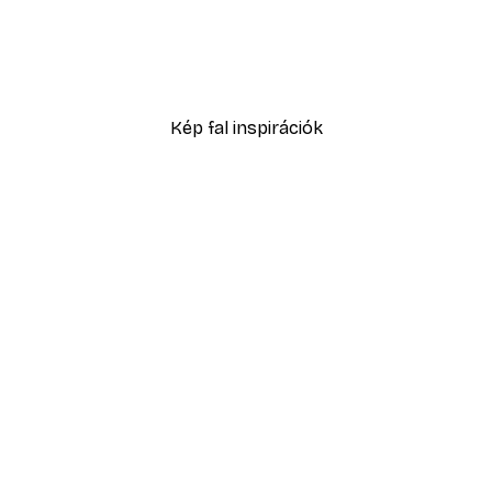
-40%*
Füves homokdűne poszte
2819,40 Ft-tól
4699 Ft
Kép fal inspirációk