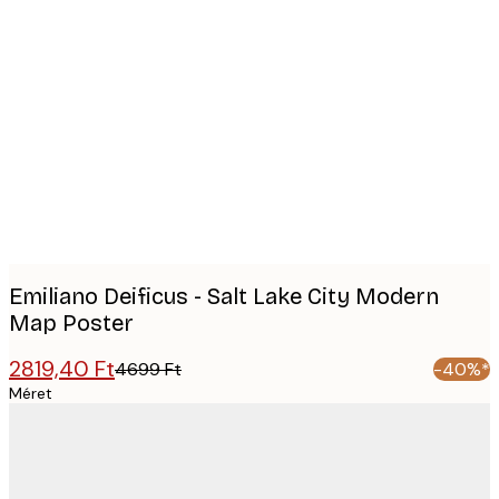
Product
images
Emiliano Deificus - Salt Lake City Modern
Map Poster
2819,40 Ft
4699 Ft
-40%*
Méret