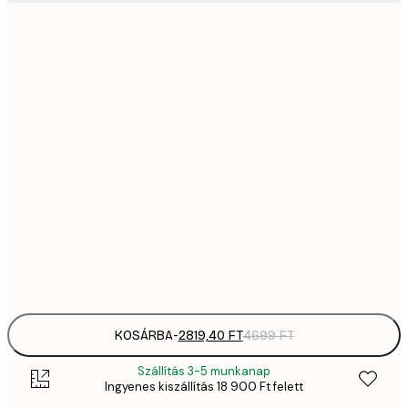
2819,
21x30 cm
4
41
30x40 cm
6
5558,
40x50 cm
9
70
50x70 cm
11 
10 7
70x100 cm
17 
Frame
options
KOSÁRBA
-
2819,40 FT
4699 FT
Szállítás 3-5 munkanap
Ingyenes kiszállítás 18 900 Ft felett