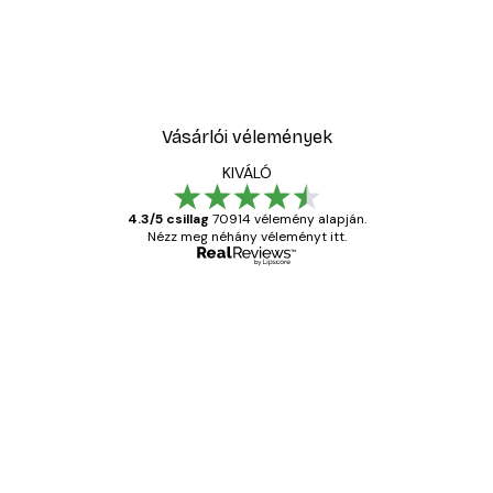
Vásárlói vélemények
KIVÁLÓ
4.3/5 csillag
70914 vélemény alapján.
Nézz meg néhány véleményt itt.
Ellenőrzött vásárló
Vásárlói
vélemények
Everything was OK!
13 máj.
Gábor P