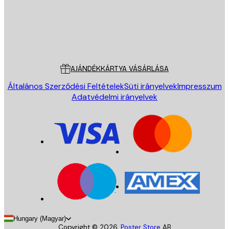
Áruház
Poster Store
Ügyfélszolgálat
AJÁNDÉKKÁRTYA VÁSÁRLÁSA
Általános Szerződési Feltételek
Süti irányelvek
Impresszum
Adatvédelmi irányelvek
Hungary (Magyar)
Copyright ©
2026
,
Poster Store
AB