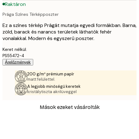
Raktáron
Prága Színes Térképposzter
Ez a színes térkép Prágát mutatja egyedi formákban. Barna,
zöld, barack és narancs területek láthatók fehér
vonalakkal. Modern és egyszerű poszter.
Keret nélkül.
PS55472-4
Árelőzmények
200 g/m² prémium papír
matt felülettel.
A legjobb minőségű keretek
kristálytiszta akrilüveggel
Mások ezeket vásárolták