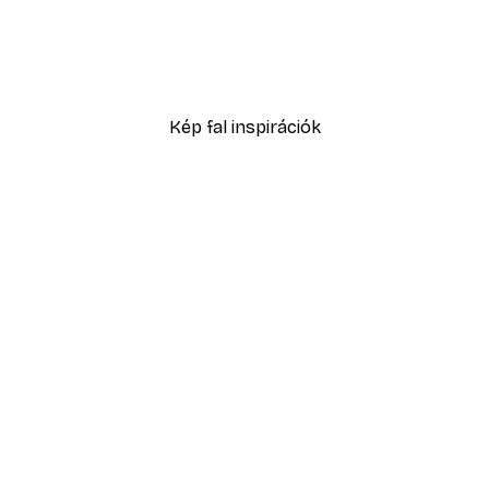
-40%*
Füves homokdűne poszte
2819,40 Ft-tól
4699 Ft
Kép fal inspirációk