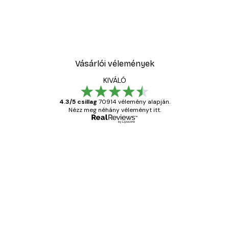
Vásárlói vélemények
KIVÁLÓ
4.3/5 csillag
70914 vélemény alapján.
Nézz meg néhány véleményt itt.
Ellenőrzött vásárló
Vásárlói
vélemények
Everything was OK!
13 máj.
Gábor P