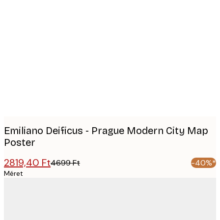
Product
images
Emiliano Deificus - Prague Modern City Map
Poster
2819,40 Ft
4699 Ft
-40%*
Méret