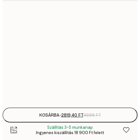
2819,
21x30 cm
4
41
30x40 cm
6
5558,
40x50 cm
9
70
50x70 cm
11 
10 7
70x100 cm
17 
Frame
options
KOSÁRBA
-
2819,40 FT
4699 FT
Szállítás 3-5 munkanap
Ingyenes kiszállítás 18 900 Ft felett