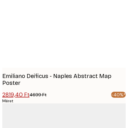
Product
images
Emiliano Deificus - Naples Abstract Map
Poster
2819,40 Ft
4699 Ft
-40%*
Méret