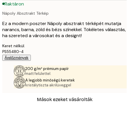
Raktáron
Nápoly Absztrakt Térkép
Ez a modern poszter Nápoly absztrakt térképét mutatja
narancs, barna, zöld és bézs színekkel. Tökéletes választás,
ha szereted a városokat és a designt!
Keret nélkül.
PS55480-4
Árelőzmények
200 g/m² prémium papír
matt felülettel.
A legjobb minőségű keretek
kristálytiszta akrilüveggel
Mások ezeket vásárolták