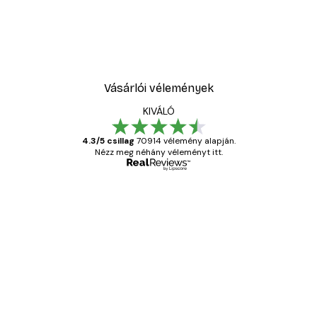
Vásárlói vélemények
KIVÁLÓ
4.3/5 csillag
70914 vélemény alapján.
Nézz meg néhány véleményt itt.
Ellenőrzött vásárló
Vásárlói
vélemények
Everything was OK!
13 máj.
Gábor P