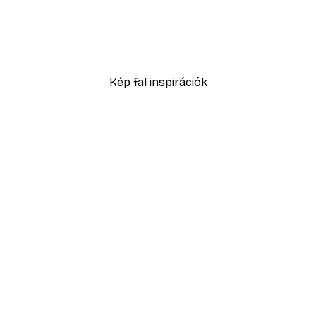
-40%*
Füves homokdűne poszte
2819,40 Ft-tól
4699 Ft
Kép fal inspirációk