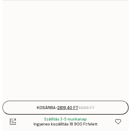
2819,
21x30 cm
4
41
30x40 cm
6
5558,
40x50 cm
9
70
50x70 cm
11 
10 7
70x100 cm
17 
Frame
options
KOSÁRBA
-
2819,40 FT
4699 FT
Szállítás 3-5 munkanap
Ingyenes kiszállítás 18 900 Ft felett