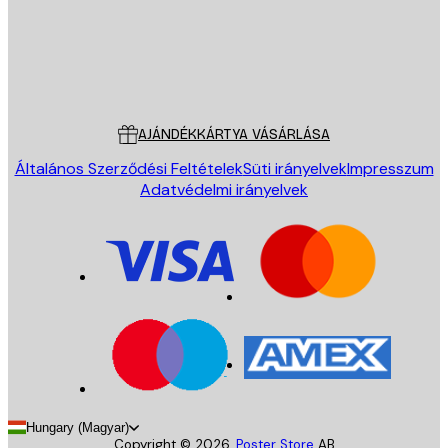
Áruház
Poster Store
Ügyfélszolgálat
AJÁNDÉKKÁRTYA VÁSÁRLÁSA
Általános Szerződési Feltételek
Süti irányelvek
Impresszum
Adatvédelmi irányelvek
Hungary (Magyar)
Copyright ©
2026
,
Poster Store
AB