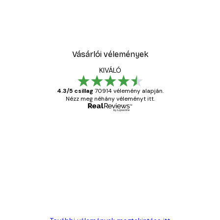
Absztrakt kék akvarell N
2819,40 Ft-tól
4699 Ft
Vásárlói vélemények
KIVÁLÓ
4.3/5 csillag
70914 vélemény alapján.
Nézz meg néhány véleményt itt.
Ellenőrzött vásárló
Vásárlói
vélemények
Everything was OK!
13 máj.
Gábor P