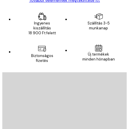
További vélemények megtekintése itt
Ingyenes
Szállítás 3-5
kiszállítás
munkanap
18 900 Ft felett
Új termékek
Biztonságos
minden hónapban
fizetés
E-mail
KÜLDÉS