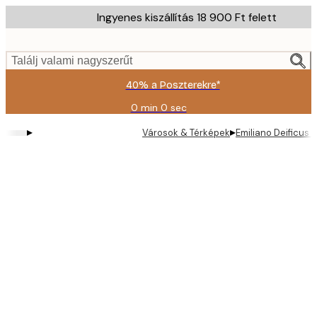
Skip
Ingyenes kiszállítás 18 900 Ft felett
to
main
content.
Találj valami nagyszerűt
40% a Poszterekre*
0 min
0 sec
Érvényes:
2026-
▸
▸
Városok & Térképek
Emiliano Deificus
08-
09