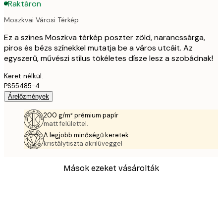
Raktáron
Moszkvai Városi Térkép
Ez a színes Moszkva térkép poszter zöld, narancssárga,
piros és bézs színekkel mutatja be a város utcáit. Az
egyszerű, művészi stílus tökéletes dísze lesz a szobádnak!
Keret nélkül.
PS55485-4
Árelőzmények
200 g/m² prémium papír
matt felülettel.
A legjobb minőségű keretek
kristálytiszta akrilüveggel
Mások ezeket vásárolták