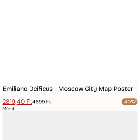
Product
images
Emiliano Deificus - Moscow City Map Poster
2819,40 Ft
4699 Ft
-40%*
Méret