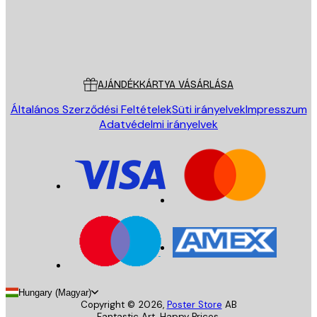
Áruház
Poster Store
Ügyfélszolgálat
AJÁNDÉKKÁRTYA VÁSÁRLÁSA
Általános Szerződési Feltételek
Süti irányelvek
Impresszum
Adatvédelmi irányelvek
Hungary (Magyar)
Copyright ©
2026
,
Poster Store
AB
Fantastic Art. Happy Prices.