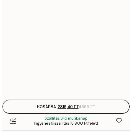
2819,
21x30 cm
4
41
30x40 cm
6
5558,
40x50 cm
9
70
50x70 cm
11 
10 7
70x100 cm
17 
Frame
options
KOSÁRBA
-
2819,40 FT
4699 FT
Szállítás 3-5 munkanap
Ingyenes kiszállítás 18 900 Ft felett