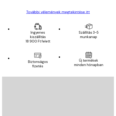
További vélemények megtekintése itt
Ingyenes
Szállítás 3-5
kiszállítás
munkanap
18 900 Ft felett
Új termékek
Biztonságos
minden hónapban
fizetés
E-mail
KÜLDÉS