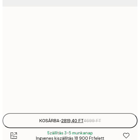
2819,
21x30 cm
4
41
30x40 cm
6
5558,
40x50 cm
9
70
50x70 cm
11 
10 7
70x100 cm
17 
Frame
options
KOSÁRBA
-
2819,40 FT
4699 FT
Szállítás 3-5 munkanap
Ingyenes kiszállítás 18 900 Ft felett