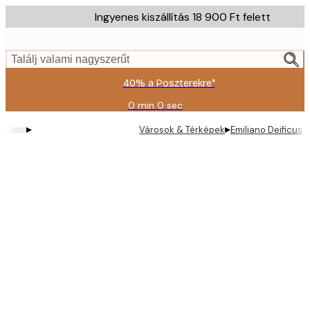
Skip
Ingyenes kiszállítás 18 900 Ft felett
to
main
content.
Találj valami nagyszerűt
40% a Poszterekre*
0 min
0 sec
Érvényes:
2026-
▸
▸
Városok & Térképek
Emiliano Deificus
08-
09