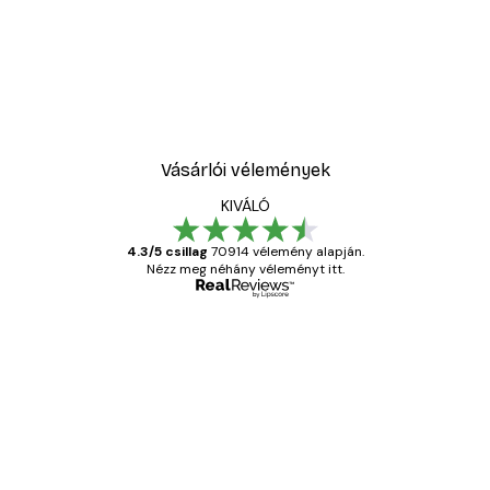
-40%*
Absztrakt kék akvarell N
2819,40 Ft-tól
4699 Ft
Vásárlói vélemények
KIVÁLÓ
4.3/5 csillag
70914 vélemény alapján.
Nézz meg néhány véleményt itt.
Ellenőrzött vásárló
Vásárlói
vélemények
Everything was OK!
13 máj.
Gábor P