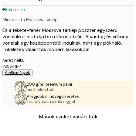
Raktáron
Minimalista Moszkva Térkép
Ez a fekete-fehér Moszkva térkép poszter egyszerű
vonalakkal mutatja be a város utcáit. A vastag és vékony
vonalak egy középpontból indulnak, mint egy pókháló.
Tökéletes választás modern lakásokba!
Keret nélkül.
PS55411-4
Árelőzmények
200 g/m² prémium papír
matt felülettel.
A legjobb minőségű keretek
kristálytiszta akrilüveggel
Mások ezeket vásárolták