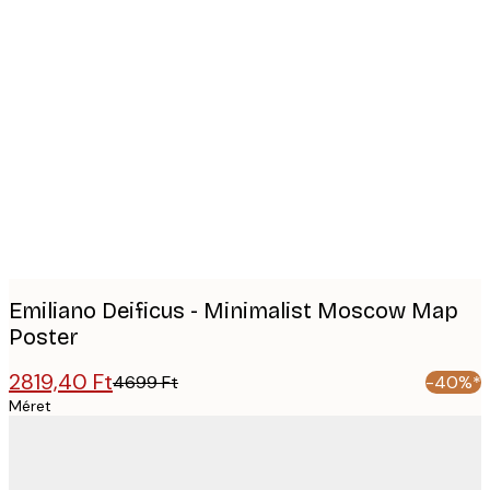
Product
images
Emiliano Deificus - Minimalist Moscow Map
Poster
2819,40 Ft
4699 Ft
-40%*
Méret