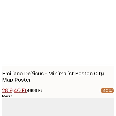
Product
images
Emiliano Deificus - Minimalist Boston City
Map Poster
2819,40 Ft
4699 Ft
-40%*
Méret