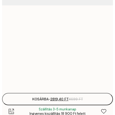
2819,
21x30 cm
4
41
30x40 cm
6
5558,
40x50 cm
9
70
50x70 cm
11 
10 7
70x100 cm
17 
Frame
options
KOSÁRBA
-
2819,40 FT
4699 FT
Szállítás 3-5 munkanap
Ingyenes kiszállítás 18 900 Ft felett