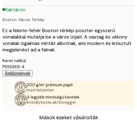
Raktáron
Boston Városi Térkép
Ez a fekete-fehér Boston térkép poszter egyszerű
vonalakkal mutatja be a város útjait. A vastag és vékony
vonalak izgalmas mintát alkotnak, ami modern és letisztult
megjelenést ad a falnak.
Keret nélkül.
PS55369-4
Árelőzmények
200 g/m² prémium papír
matt felülettel.
A legjobb minőségű keretek
kristálytiszta akrilüveggel
Mások ezeket vásárolták