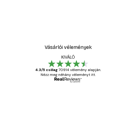
-40%*
Absztrakt kék akvarell N
2819,40 Ft-tól
4699 Ft
Vásárlói vélemények
KIVÁLÓ
4.3/5 csillag
70914 vélemény alapján.
Nézz meg néhány véleményt itt.
Ellenőrzött vásárló
Vásárlói
vélemények
Everything was OK!
13 máj.
Gábor P