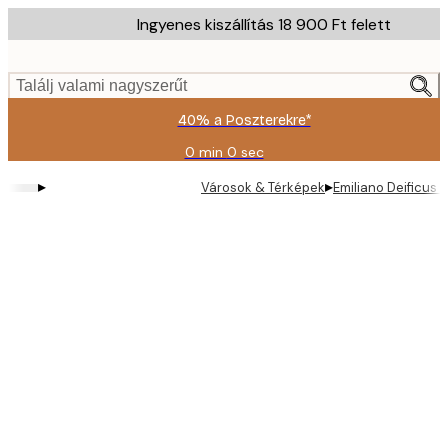
Skip
Ingyenes kiszállítás 18 900 Ft felett
to
main
content.
Találj valami nagyszerűt
40% a Poszterekre*
0 min
0 sec
Érvényes:
2026-
▸
▸
Városok & Térképek
Emiliano Deificus 
08-
09