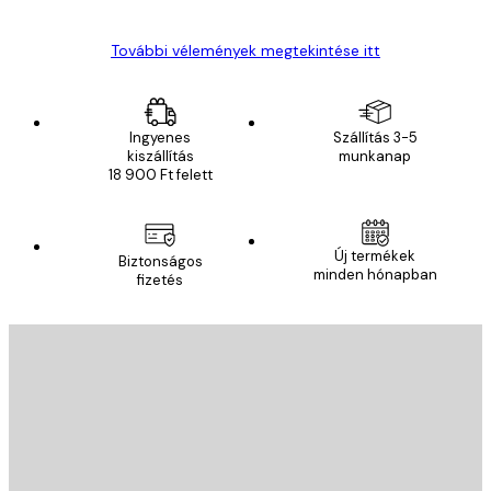
További vélemények megtekintése itt
Ingyenes
Szállítás 3-5
kiszállítás
munkanap
18 900 Ft felett
Új termékek
Biztonságos
minden hónapban
fizetés
E-mail
KÜLDÉS