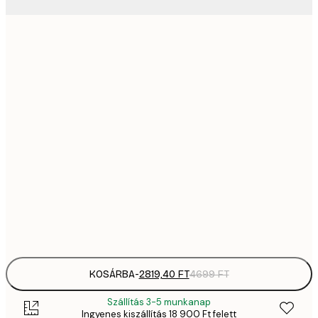
2819,
21x30 cm
4
41
30x40 cm
6
5558,
40x50 cm
9
70
50x70 cm
11 
10 7
70x100 cm
17 
Frame
options
KOSÁRBA
-
2819,40 FT
4699 FT
Szállítás 3-5 munkanap
Ingyenes kiszállítás 18 900 Ft felett