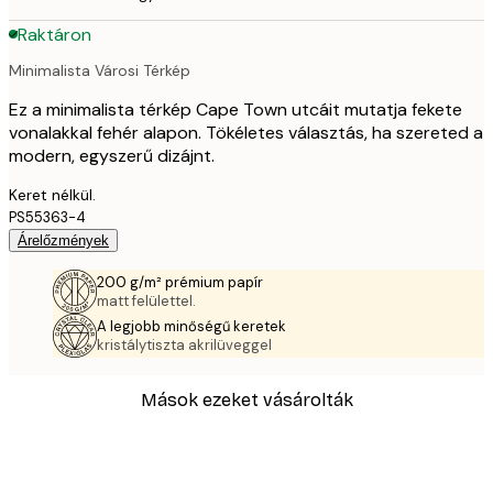
Raktáron
Minimalista Városi Térkép
Ez a minimalista térkép Cape Town utcáit mutatja fekete
vonalakkal fehér alapon. Tökéletes választás, ha szereted a
modern, egyszerű dizájnt.
Keret nélkül.
PS55363-4
Árelőzmények
200 g/m² prémium papír
matt felülettel.
A legjobb minőségű keretek
kristálytiszta akrilüveggel
Mások ezeket vásárolták