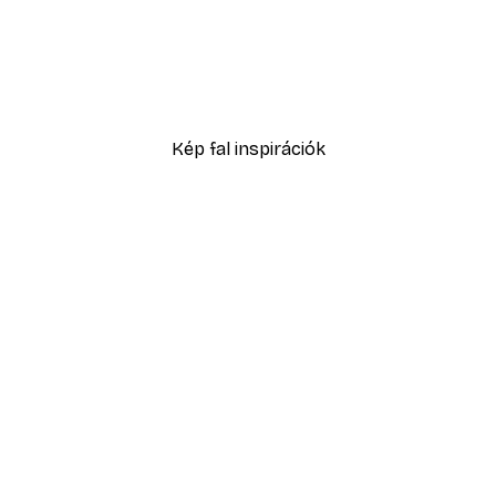
-40%*
No1 Poster
Eucalyptus Shades No2 P
2819,40 Ft-tól
4699 Ft
Kép fal inspirációk