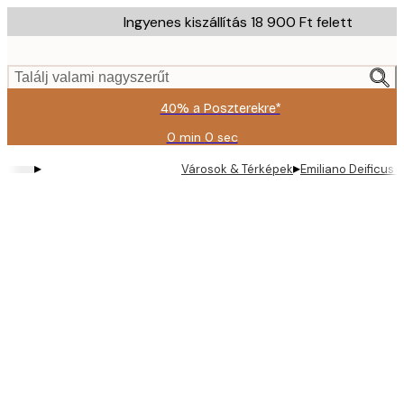
Skip
Ingyenes kiszállítás 18 900 Ft felett
to
main
content.
Találj valami nagyszerűt
40% a Poszterekre*
0 min
0 sec
Érvényes:
2026-
▸
▸
Városok & Térképek
Emiliano Deificus
08-
09