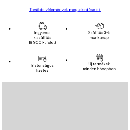
További vélemények megtekintése itt
Ingyenes
Szállítás 3-5
kiszállítás
munkanap
18 900 Ft felett
Új termékek
Biztonságos
minden hónapban
fizetés
E-mail
KÜLDÉS