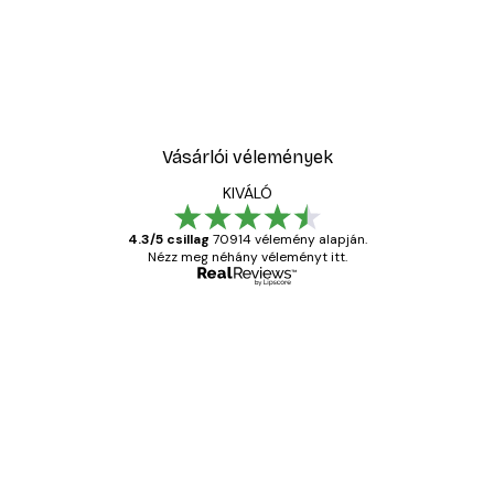
Vásárlói vélemények
KIVÁLÓ
4.3/5 csillag
70914 vélemény alapján.
Nézz meg néhány véleményt itt.
Ellenőrzött vásárló
Vásárlói
vélemények
Everything was OK!
13 máj.
Gábor P