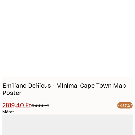
Product
images
Emiliano Deificus - Minimal Cape Town Map
Poster
2819,40 Ft
4699 Ft
-40%*
Méret