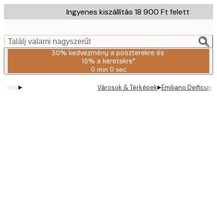
Skip
Ingyenes kiszállítás 18 900 Ft felett
to
main
content.
Találj valami nagyszerűt
30% kedvezmény a poszterekre és
15% a keretekre*
0 min
0 sec
Érvényes:
2026-
▸
▸
Városok & Térképek
Emiliano Deificus 
08-
06