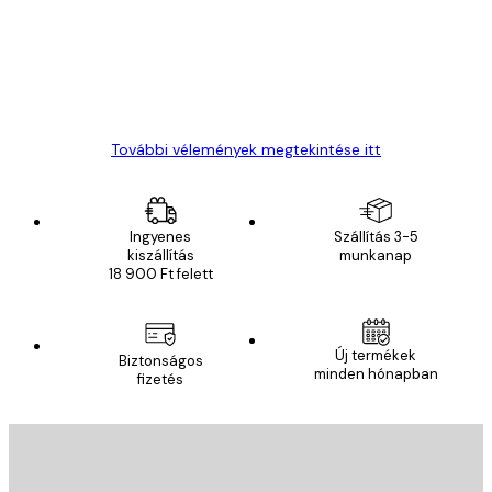
13 máj.
Gábor P
További vélemények megtekintése itt
Ingyenes
Szállítás 3-5
kiszállítás
munkanap
18 900 Ft felett
Új termékek
Biztonságos
minden hónapban
fizetés