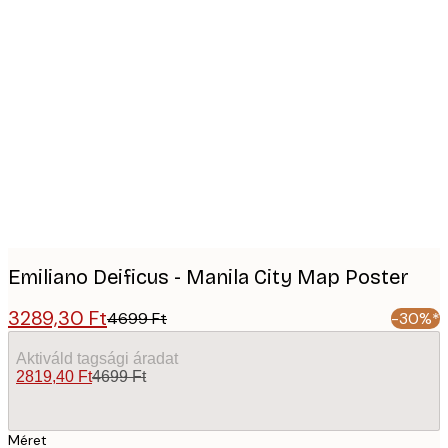
Product
images
Emiliano Deificus - Manila City Map Poster
3289,30 Ft
4699 Ft
-30%*
Aktiváld tagsági áradat
2819,40 Ft
4699 Ft
Méret