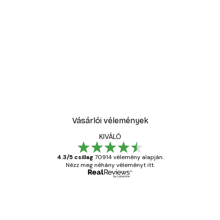
-30%*
ell No1 poszter
Sex and the City™ - Cosm
5416,60 Ft-tól
7738 Ft
Vásárlói vélemények
KIVÁLÓ
4.3/5 csillag
70914 vélemény alapján.
Nézz meg néhány véleményt itt.
Ellenőrzött vásárló
Vásárlói
vélemények
Everything was OK!