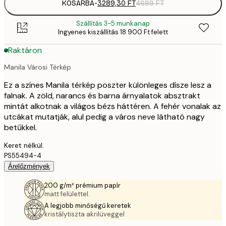
KOSÁRBA
-
3289,30 FT
4699 FT
Szállítás 3-5 munkanap
Ingyenes kiszállítás 18 900 Ft felett
Raktáron
Manila Városi Térkép
Ez a színes Manila térkép poszter különleges dísze lesz a
falnak. A zöld, narancs és barna árnyalatok absztrakt
mintát alkotnak a világos bézs háttéren. A fehér vonalak az
utcákat mutatják, alul pedig a város neve látható nagy
betűkkel.
Keret nélkül.
PS55494-4
Árelőzmények
200 g/m² prémium papír
matt felülettel.
A legjobb minőségű keretek
kristálytiszta akrilüveggel