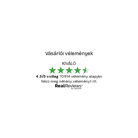
-30%*
ell No1 poszter
Sex and the City™ - Cosm
5416,60 Ft-tól
7738 Ft
Vásárlói vélemények
KIVÁLÓ
4.3/5 csillag
70914 vélemény alapján.
Nézz meg néhány véleményt itt.
Ellenőrzött vásárló
Vásárlói
vélemények
Everything was OK!
13 máj.