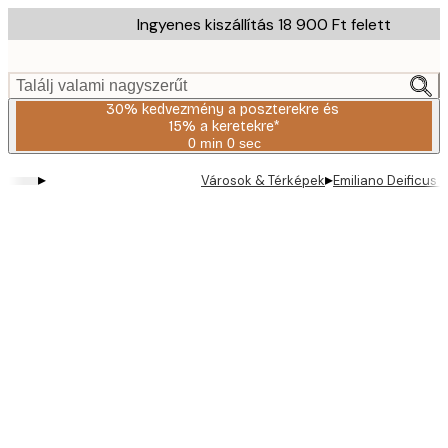
Skip
Ingyenes kiszállítás 18 900 Ft felett
to
main
content.
Találj valami nagyszerűt
30% kedvezmény a poszterekre és
15% a keretekre*
0 min
0 sec
Érvényes:
2026-
▸
▸
Városok & Térképek
Emiliano Deificus 
08-
06