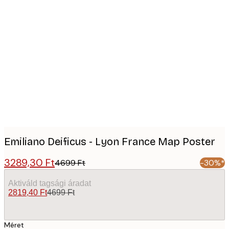
Product
images
Emiliano Deificus - Lyon France Map Poster
3289,30 Ft
4699 Ft
-30%*
Aktiváld tagsági áradat
2819,40 Ft
4699 Ft
Méret