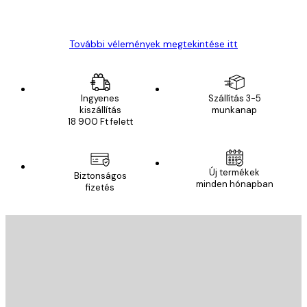
Gábor P
További vélemények megtekintése itt
Ingyenes
Szállítás 3-5
kiszállítás
munkanap
18 900 Ft felett
Új termékek
Biztonságos
minden hónapban
fizetés
E-mail
KÜLDÉS