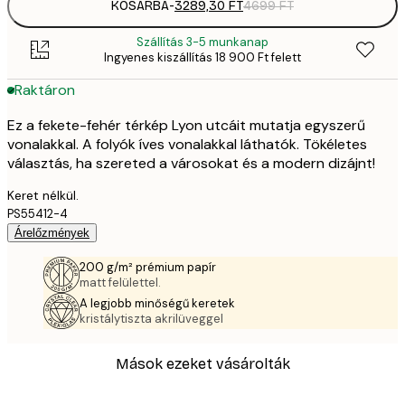
KOSÁRBA
-
3289,30 FT
4699 FT
Szállítás 3-5 munkanap
Ingyenes kiszállítás 18 900 Ft felett
Raktáron
Ez a fekete-fehér térkép Lyon utcáit mutatja egyszerű
vonalakkal. A folyók íves vonalakkal láthatók. Tökéletes
választás, ha szereted a városokat és a modern dizájnt!
Keret nélkül.
PS55412-4
Árelőzmények
200 g/m² prémium papír
matt felülettel.
A legjobb minőségű keretek
kristálytiszta akrilüveggel
Mások ezeket vásárolták