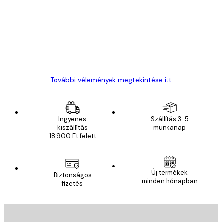
vélemények
Everything was OK!
13 máj.
Gábor P
További vélemények megtekintése itt
Ingyenes
Szállítás 3-5
kiszállítás
munkanap
18 900 Ft felett
Új termékek
Biztonságos
minden hónapban
fizetés