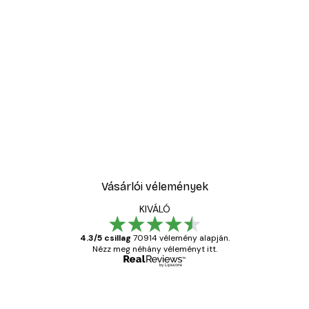
-30%*
ter
Absztrakt kék akvarell N
3289,30 Ft-tól
4699 Ft
Vásárlói vélemények
KIVÁLÓ
4.3/5 csillag
70914 vélemény alapján.
Nézz meg néhány véleményt itt.
Ellenőrzött vásárló
Vásárlói