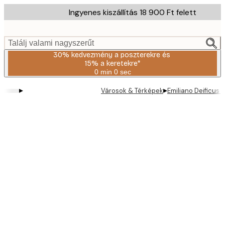
Skip
Ingyenes kiszállítás 18 900 Ft felett
to
main
content.
Találj valami nagyszerűt
30% kedvezmény a poszterekre és
15% a keretekre*
0 min
0 sec
Érvényes:
2026-
▸
▸
Városok & Térképek
Emiliano Deificus 
08-
06