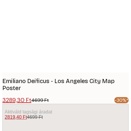
Product
images
Emiliano Deificus - Los Angeles City Map
Poster
3289,30 Ft
4699 Ft
-30%*
Aktiváld tagsági áradat
2819,40 Ft
4699 Ft