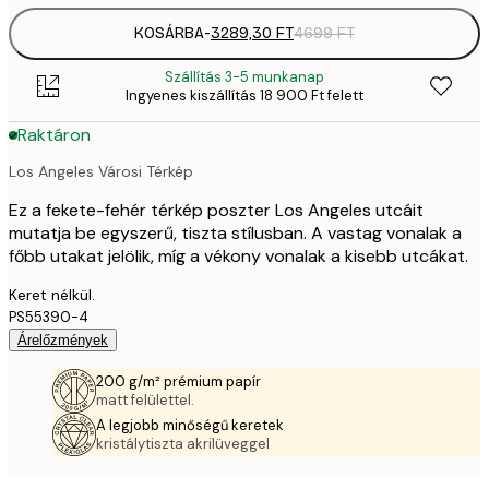
KOSÁRBA
-
3289,30 FT
4699 FT
Szállítás 3-5 munkanap
Ingyenes kiszállítás 18 900 Ft felett
Raktáron
Los Angeles Városi Térkép
Ez a fekete-fehér térkép poszter Los Angeles utcáit
mutatja be egyszerű, tiszta stílusban. A vastag vonalak a
főbb utakat jelölik, míg a vékony vonalak a kisebb utcákat.
Keret nélkül.
PS55390-4
Árelőzmények
200 g/m² prémium papír
matt felülettel.
A legjobb minőségű keretek
kristálytiszta akrilüveggel