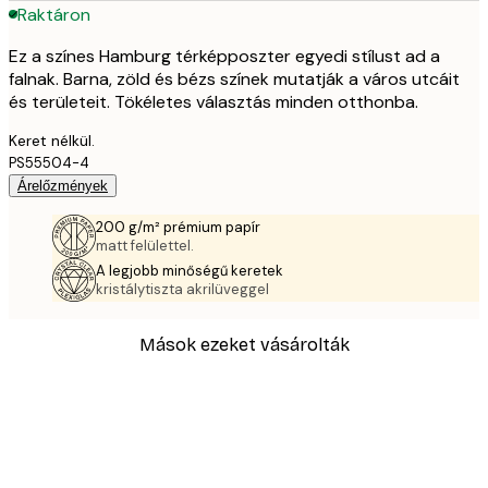
Raktáron
Ez a színes Hamburg térképposzter egyedi stílust ad a
falnak. Barna, zöld és bézs színek mutatják a város utcáit
és területeit. Tökéletes választás minden otthonba.
Keret nélkül.
PS55504-4
Árelőzmények
200 g/m² prémium papír
matt felülettel.
A legjobb minőségű keretek
kristálytiszta akrilüveggel
Mások ezeket vásárolták