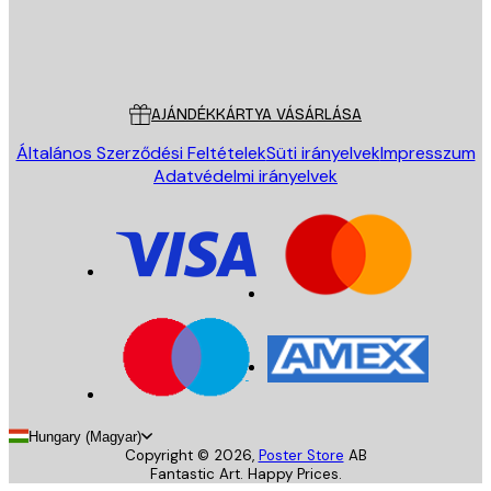
Áruház
Poster Store
Ügyfélszolgálat
AJÁNDÉKKÁRTYA VÁSÁRLÁSA
Általános Szerződési Feltételek
Süti irányelvek
Impresszum
Adatvédelmi irányelvek
Hungary (Magyar)
Copyright ©
2026
,
Poster Store
AB
Fantastic Art. Happy Prices.