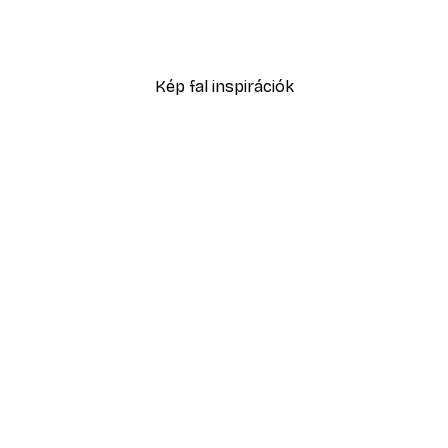
Füves homokdűne poszte
2819,40 Ft-tól
4699 Ft
Kép fal inspirációk