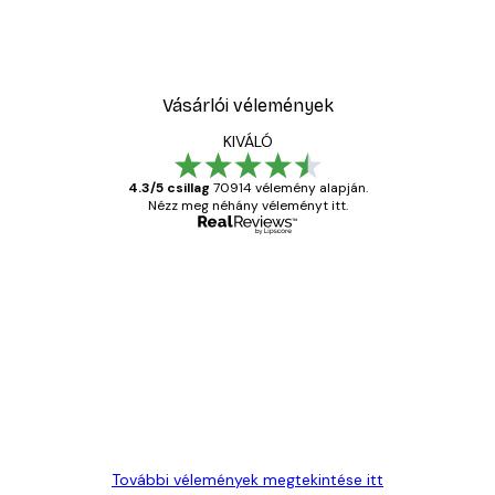
Vásárlói vélemények
KIVÁLÓ
4.3/5 csillag
70914 vélemény alapján.
Nézz meg néhány véleményt itt.
Ellenőrzött vásárló
Vásárlói
vélemények
Everything was OK!
13 máj.
Gábor P
További vélemények megtekintése itt