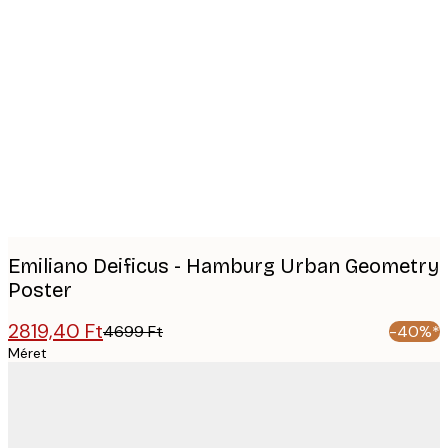
Product
images
Emiliano Deificus - Hamburg Urban Geometry
Poster
2819,40 Ft
4699 Ft
-40%*
Méret