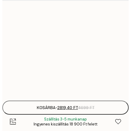
2819,
21x30 cm
4
41
30x40 cm
6
5558,
40x50 cm
9
70
50x70 cm
11 
10 7
70x100 cm
17 
Frame
options
KOSÁRBA
-
2819,40 FT
4699 FT
Szállítás 3-5 munkanap
Ingyenes kiszállítás 18 900 Ft felett