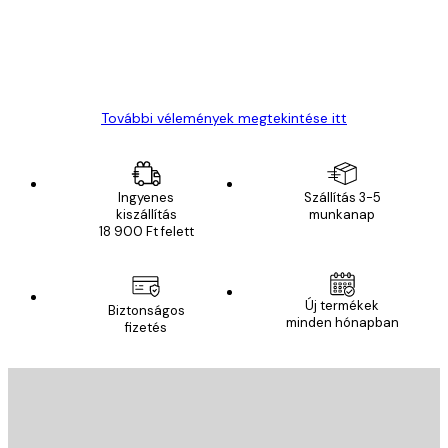
13 máj.
Gábor P
További vélemények megtekintése itt
Ingyenes
Szállítás 3-5
kiszállítás
munkanap
18 900 Ft felett
Új termékek
Biztonságos
minden hónapban
fizetés