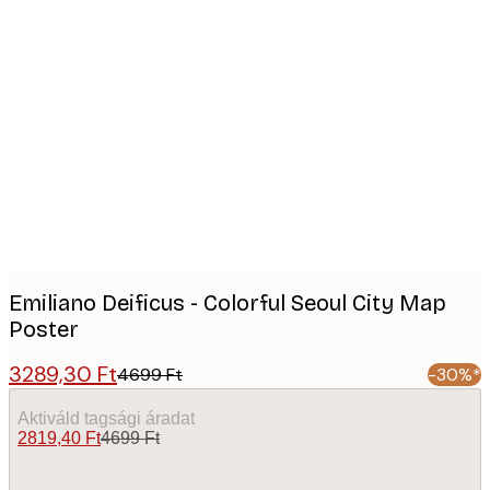
Product
images
Emiliano Deificus - Colorful Seoul City Map
Poster
3289,30 Ft
4699 Ft
-30%*
Aktiváld tagsági áradat
2819,40 Ft
4699 Ft