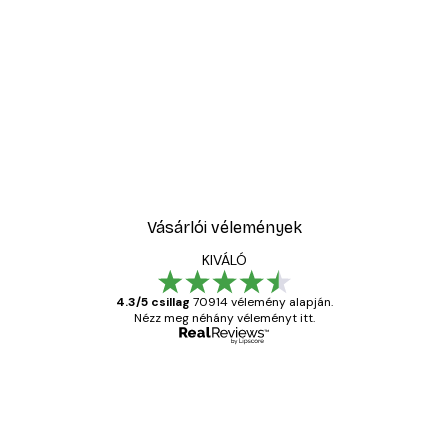
-30%*
ell No1 poszter
Sex and the City™ - Cosm
5416,60 Ft-tól
7738 Ft
Vásárlói vélemények
KIVÁLÓ
4.3/5 csillag
70914 vélemény alapján.
Nézz meg néhány véleményt itt.
Ellenőrzött vásárló
Vásárlói
vélemények
Everything was OK!