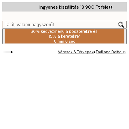
Skip
Ingyenes kiszállítás 18 900 Ft felett
to
main
content.
Találj valami nagyszerűt
30% kedvezmény a poszterekre és
15% a keretekre*
0 min
0 sec
Érvényes:
2026-
▸
▸
Városok & Térképek
Emiliano Deificus 
08-
06