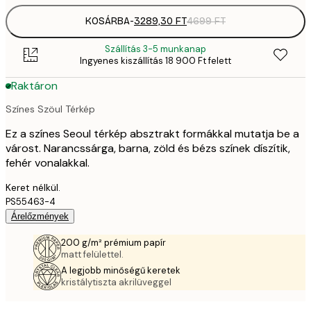
KOSÁRBA
-
3289,30 FT
4699 FT
Szállítás 3-5 munkanap
Ingyenes kiszállítás 18 900 Ft felett
Raktáron
Színes Szöul Térkép
Ez a színes Seoul térkép absztrakt formákkal mutatja be a
várost. Narancssárga, barna, zöld és bézs színek díszítik,
fehér vonalakkal.
Keret nélkül.
PS55463-4
Árelőzmények
200 g/m² prémium papír
matt felülettel.
A legjobb minőségű keretek
kristálytiszta akrilüveggel