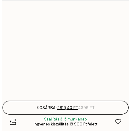
2819,
21x30 cm
4
41
30x40 cm
6
5558,
40x50 cm
9
70
50x70 cm
11 
10 7
70x100 cm
17 
Frame
options
KOSÁRBA
-
2819,40 FT
4699 FT
Szállítás 3-5 munkanap
Ingyenes kiszállítás 18 900 Ft felett