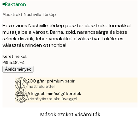
Raktáron
Absztrakt Nashville Térkép
Ez a színes Nashville térkép poszter absztrakt formákkal
mutatja be a várost. Barna, zöld, narancssárga és bézs
színek díszítik, fehér vonalakkal elválasztva. Tökéletes
választás minden otthonba!
Keret nélkül.
PS55482-4
Árelőzmények
200 g/m² prémium papír
matt felülettel.
A legjobb minőségű keretek
kristálytiszta akrilüveggel
Mások ezeket vásárolták