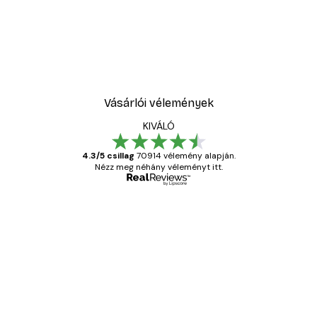
Vásárlói vélemények
KIVÁLÓ
4.3/5 csillag
70914 vélemény alapján.
Nézz meg néhány véleményt itt.
Ellenőrzött vásárló
Vásárlói
vélemények
Everything was OK!
13 máj.
Gábor P