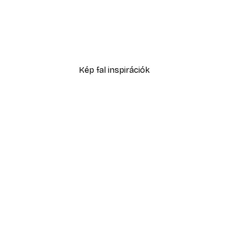
-40%*
Füves homokdűne poszte
2819,40 Ft-tól
4699 Ft
Kép fal inspirációk