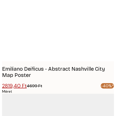
Product
images
Emiliano Deificus - Abstract Nashville City
Map Poster
2819,40 Ft
4699 Ft
-40%*
Méret