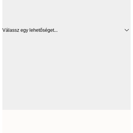
Válassz egy lehetőséget...
5885,
50x50 cm
9