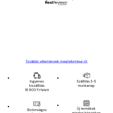
Ellenőrzött vásárló
Vásárlói
vélemények
Everything was OK!
13 máj.
Gábor P
További vélemények megtekintése itt
Ingyenes
Szállítás 3-5
kiszállítás
munkanap
18 900 Ft felett
Új termékek
Biztonságos
minden hónapban