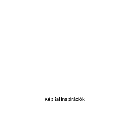
-40%*
Füves homokdűne poszte
2819,40 Ft-tól
4699 Ft
Kép fal inspirációk