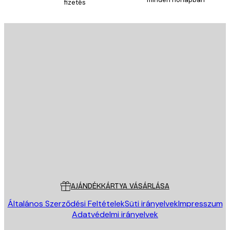
fizetés
E-mail
KÜLDÉS
Áruház
Poster Store
Ügyfélszolgálat
AJÁNDÉKKÁRTYA VÁSÁRLÁSA
Általános Szerződési Feltételek
Süti irányelvek
Impresszum
Adatvédelmi irányelvek