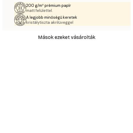
200 g/m² prémium papír
matt felülettel.
A legjobb minőségű keretek
kristálytiszta akrilüveggel
Mások ezeket vásárolták