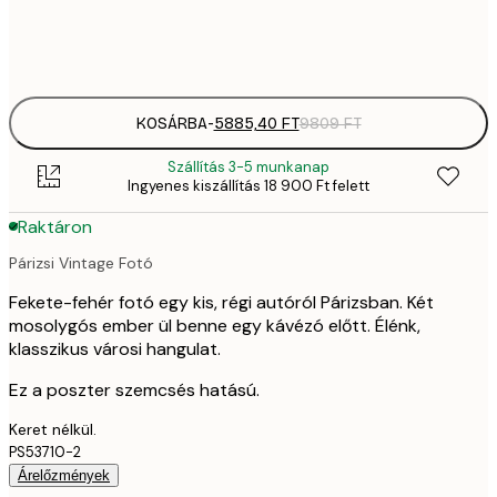
Frame
options
KOSÁRBA
-
5885,40 FT
9809 FT
Szállítás 3-5 munkanap
Ingyenes kiszállítás 18 900 Ft felett
Raktáron
Párizsi Vintage Fotó
Fekete-fehér fotó egy kis, régi autóról Párizsban. Két
mosolygós ember ül benne egy kávézó előtt. Élénk,
klasszikus városi hangulat.
Ez a poszter szemcsés hatású.
Keret nélkül.
PS53710-2
Árelőzmények