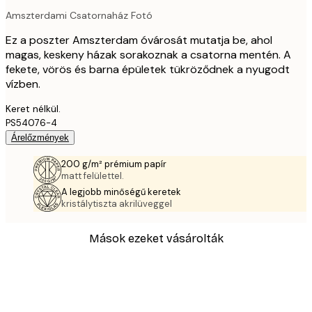
Amszterdami Csatornaház Fotó
Ez a poszter Amszterdam óvárosát mutatja be, ahol
magas, keskeny házak sorakoznak a csatorna mentén. A
fekete, vörös és barna épületek tükröződnek a nyugodt
vízben.
Keret nélkül.
PS54076-4
Árelőzmények
200 g/m² prémium papír
matt felülettel.
A legjobb minőségű keretek
kristálytiszta akrilüveggel
Mások ezeket vásárolták