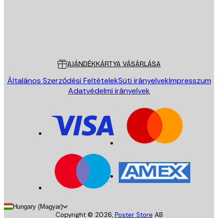
Áruház
Poster Store
Ügyfélszolgálat
AJÁNDÉKKÁRTYA VÁSÁRLÁSA
Általános Szerződési Feltételek
Süti irányelvek
Impresszum
Adatvédelmi irányelvek
Hungary (Magyar)
Copyright ©
2026
,
Poster Store
AB