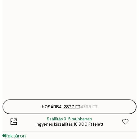
28
21x30 cm
4
4642,
30x40 cm
7
5885,
40x50 cm
9
8370,
50x70 cm
13 
12 752,
70x100 cm
21 
Frame
options
KOSÁRBA
-
2877 FT
4795 FT
Szállítás 3-5 munkanap
Ingyenes kiszállítás 18 900 Ft felett
Raktáron