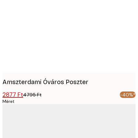
Product
images
Amszterdami Óváros Poszter
2877 Ft
4795 Ft
-40%*
Méret