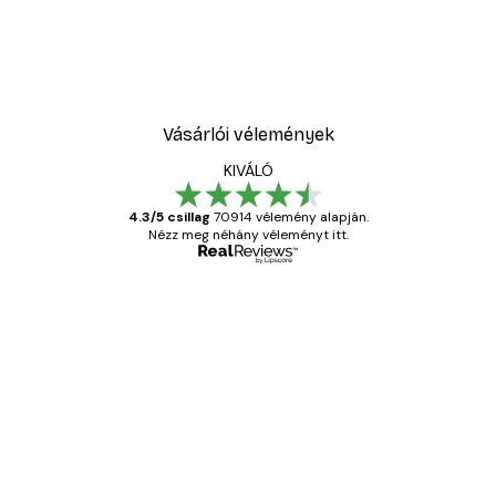
Vásárlói vélemények
KIVÁLÓ
4.3/5 csillag
70914 vélemény alapján.
Nézz meg néhány véleményt itt.
Ellenőrzött vásárló
Vásárlói
vélemények
Everything was OK!
13 máj.
Gábor P