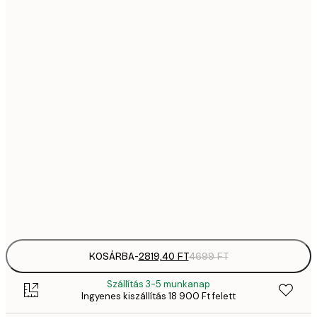
2819,
21x30 cm
4
41
30x40 cm
6
5558,
40x50 cm
9
70
50x70 cm
11 
10 7
70x100 cm
17 
Frame
options
KOSÁRBA
-
2819,40 FT
4699 FT
Szállítás 3-5 munkanap
Ingyenes kiszállítás 18 900 Ft felett