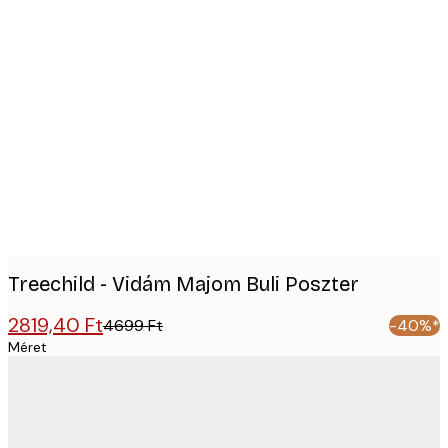
Product
images
Treechild - Vidám Majom Buli Poszter
2819,40 Ft
4699 Ft
-40%*
Méret