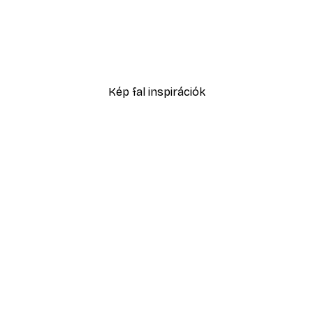
-40%*
Absztrakt kék akvarell N
2819,40 Ft-tól
4699 Ft
Kép fal inspirációk