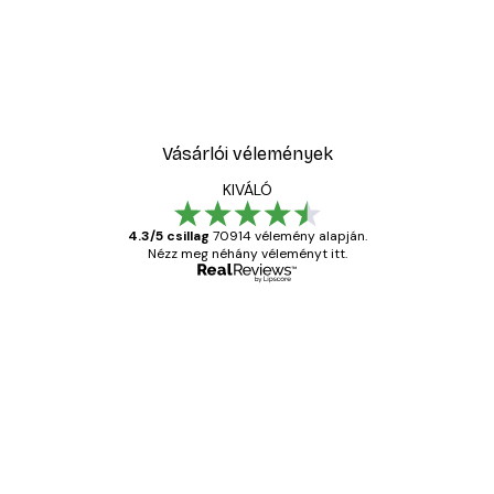
Vásárlói vélemények
KIVÁLÓ
4.3/5 csillag
70914 vélemény alapján.
Nézz meg néhány véleményt itt.
Ellenőrzött vásárló
Vásárlói
vélemények
Everything was OK!
13 máj.
Gábor P