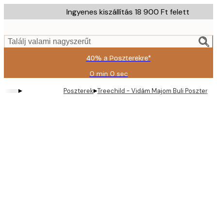
Skip
Ingyenes kiszállítás 18 900 Ft felett
to
main
content.
Találj valami nagyszerűt
40% a Poszterekre*
0 min
0 sec
Érvényes:
2026-
▸
▸
Poszterek
Treechild - Vidám Majom Buli Poszter
08-
09