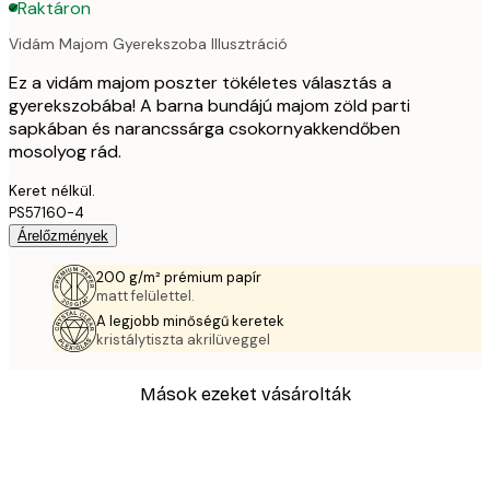
Raktáron
Vidám Majom Gyerekszoba Illusztráció
Ez a vidám majom poszter tökéletes választás a
gyerekszobába! A barna bundájú majom zöld parti
sapkában és narancssárga csokornyakkendőben
mosolyog rád.
Keret nélkül.
PS57160-4
Árelőzmények
200 g/m² prémium papír
matt felülettel.
A legjobb minőségű keretek
kristálytiszta akrilüveggel
Mások ezeket vásárolták