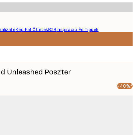
nalizate
Kép Fal Ötletek
B2B
Inspiráció És Tippek
ind Unleashed Poszter
-40%*