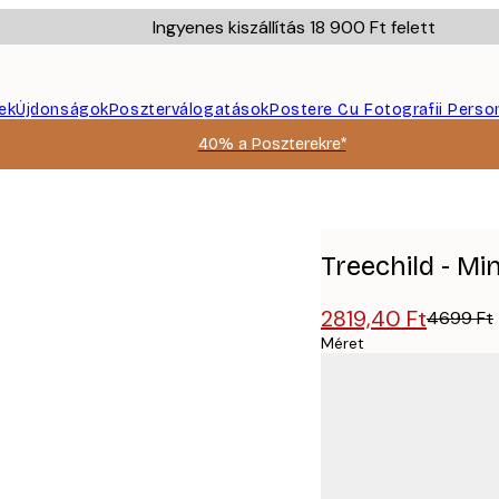
Ingyenes kiszállítás 18 900 Ft felett
ek
Újdonságok
Poszterválogatások
Postere Cu Fotografii Perso
40% a Poszterekre*
Treechild - M
2819,40 Ft
4699 Ft
Méret