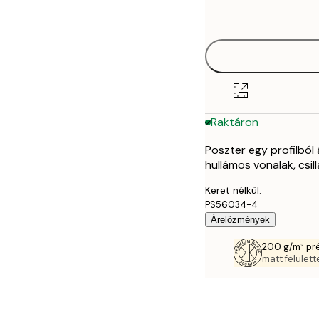
options
30x40 cm
40x50 cm
50x70 cm
Raktáron
70x100 cm
Poszter egy profilból á
hullámos vonalak, csil
Keret nélkül.
PS56034-4
Árelőzmények
200 g/m² pr
matt felülette