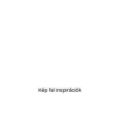
-40%*
Füves homokdűne poszter
2819,40 Ft-tól
4699 Ft
Kép fal inspirációk