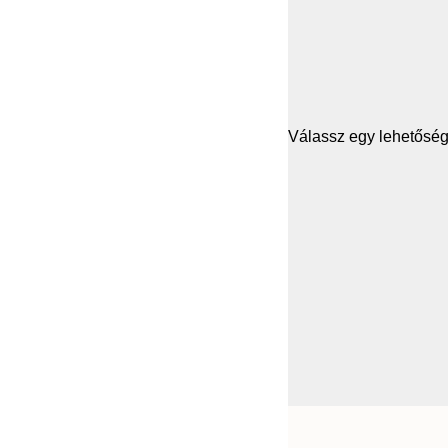
Válassz egy lehetősége
Frame
21x30 cm