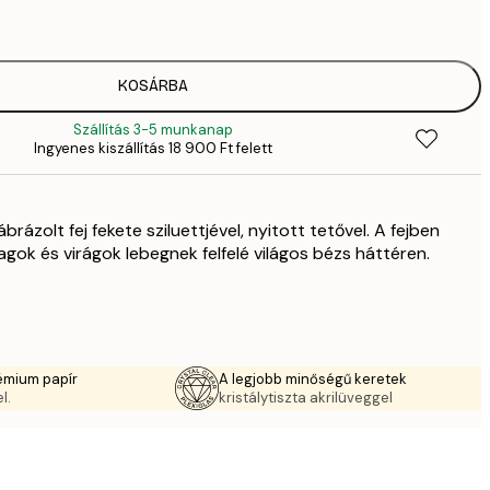
4
41
6
5558,
KOSÁRBA
9
Szállítás 3-5 munkanap
70
Ingyenes kiszállítás 18 900 Ft felett
11 
10 7
17 
brázolt fej fekete sziluettjével, nyitott tetővel. A fejben
lagok és virágok lebegnek felfelé világos bézs háttéren.
émium papír
A legjobb minőségű keretek
l.
kristálytiszta akrilüveggel