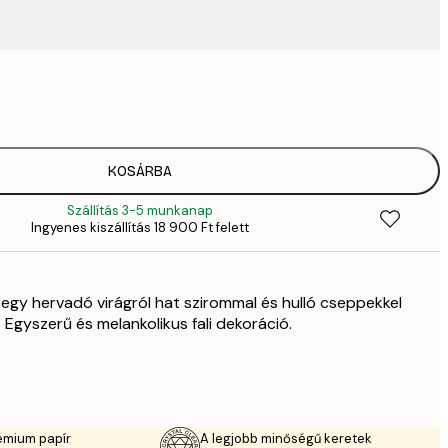
3289,
4
4882,
6
82
KOSÁRBA
11 
Szállítás 3-5 munkanap
12 512,
Ingyenes kiszállítás 18 900 Ft felett
17 
egy hervadó virágról hat szirommal és hulló cseppekkel
 Egyszerű és melankolikus fali dekoráció.
émium papír
A legjobb minőségű keretek