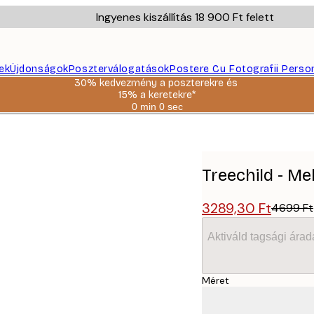
Ingyenes kiszállítás 18 900 Ft felett
ek
Újdonságok
Poszterválogatások
Postere Cu Fotografii Perso
30% kedvezmény a poszterekre és
15% a keretekre*
0 min
0 sec
Érvényes:
2026-
08-
06
Treechild - Me
3289,30 Ft
4699 Ft
Aktiváld tagsági árad
Méret