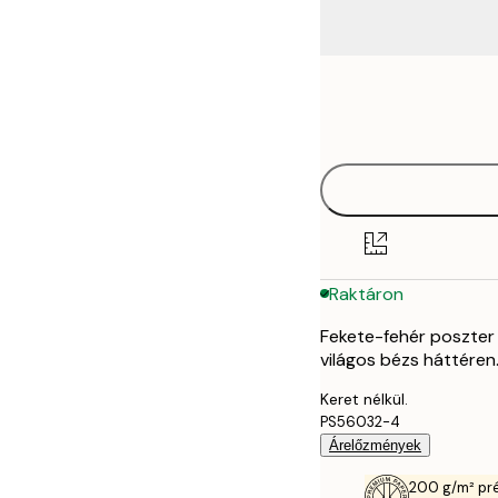
Frame
21x30 cm
options
30x40 cm
50x70 cm
70x100 cm
Raktáron
Fekete-fehér poszter 
világos bézs háttéren.
Keret nélkül.
PS56032-4
Árelőzmények
200 g/m² pr