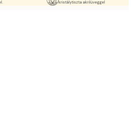
l.
kristálytiszta akrilüveggel