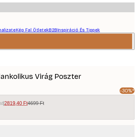
nalizate
Kép Fal Ötletek
B2B
Inspiráció És Tippek
lankolikus Virág Poszter
-30%*
at
|
2819,40 Ft
4699 Ft