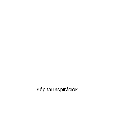
-30%*
Sex and the City™ - Cosmopol
5416,60 Ft-tól
7738 Ft
Kép fal inspirációk