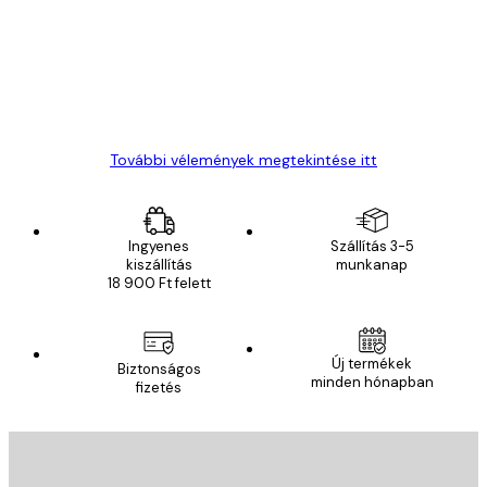
Everything was OK!
13 máj.
Gábor P
További vélemények megtekintése itt
Ingyenes
Szállítás 3-5
kiszállítás
munkanap
18 900 Ft felett
Új termékek
Biztonságos
minden hónapban
fizetés