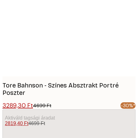
Product
images
Tore Bahnson - Színes Absztrakt Portré
Poszter
3289,30 Ft
4699 Ft
-30%*
Aktiváld tagsági áradat
2819,40 Ft
4699 Ft