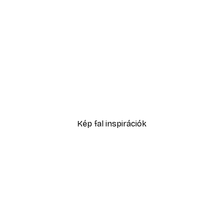
-30%*
ell No1 poszter
Sex and the City™ - Cosm
5416,60 Ft-tól
7738 Ft
Kép fal inspirációk