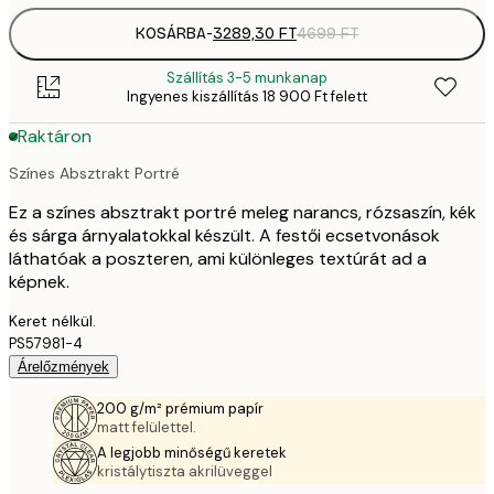
KOSÁRBA
-
3289,30 FT
4699 FT
Szállítás 3-5 munkanap
Ingyenes kiszállítás 18 900 Ft felett
Raktáron
Színes Absztrakt Portré
Ez a színes absztrakt portré meleg narancs, rózsaszín, kék
és sárga árnyalatokkal készült. A festői ecsetvonások
láthatóak a poszteren, ami különleges textúrát ad a
képnek.
Keret nélkül.
PS57981-4
Árelőzmények
200 g/m² prémium papír
matt felülettel.
A legjobb minőségű keretek
kristálytiszta akrilüveggel