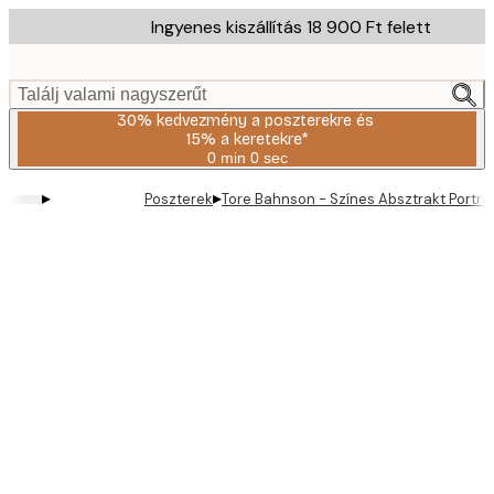
Skip
Ingyenes kiszállítás 18 900 Ft felett
to
main
content.
Találj valami nagyszerűt
30% kedvezmény a poszterekre és
15% a keretekre*
0 min
0 sec
Érvényes:
2026-
▸
▸
Poszterek
Tore Bahnson - Színes Absztrakt Portré
08-
06