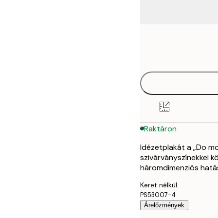
Frame
21x30 cm
options
30x40 cm
Raktáron
Idézetplakát a „Do mo
szivárványszínekkel k
háromdimenziós hatás
Keret nélkül.
PS53007-4
Árelőzmények