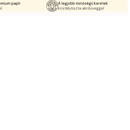
émium papír
A legjobb minőségű keretek
l.
kristálytiszta akrilüveggel