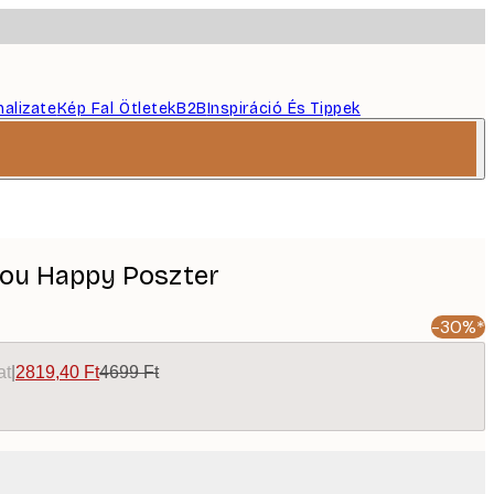
nalizate
Kép Fal Ötletek
B2B
Inspiráció És Tippek
ou Happy Poszter
-30%*
at
|
2819,40 Ft
4699 Ft