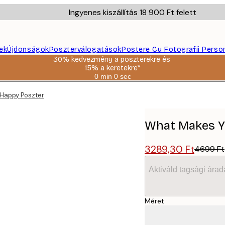
Ingyenes kiszállítás 18 900 Ft felett
ek
Újdonságok
Poszterválogatások
Postere Cu Fotografii Perso
30% kedvezmény a poszterekre és
15% a keretekre*
0 min
0 sec
Érvényes:
2026-
Happy Poszter
08-
06
What Makes Y
3289,30 Ft
4699 Ft
Aktiváld tagsági árad
Méret