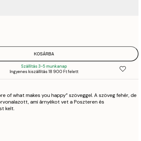
3289,
4
4882,
6
KOSÁRBA
Szállítás 3-5 munkanap
Ingyenes kiszállítás 18 900 Ft felett
re of what makes you happy” szöveggel. A szöveg fehér, de
örvonalazott, ami árnyékot vet a Poszteren és
t kelt.