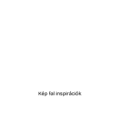
-30%*
Frida művészi poszter
1601,60 Ft-tól
2288 Ft
Kép fal inspirációk