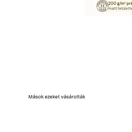
200 g/m² pr
matt felülette
Mások ezeket vásárolták